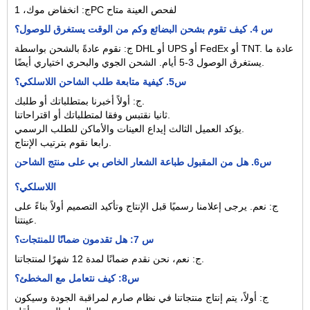
ج: انخفاض موك، 1PC لفحص العينة متاح
س 4. كيف تقوم بشحن البضائع وكم من الوقت يستغرق للوصول؟
ج: نقوم عادةً بالشحن بواسطة DHL أو UPS أو FedEx أو TNT. عادة ما
يستغرق الوصول 3-5 أيام. الشحن الجوي والبحري اختياري أيضًا.
س5. كيفية متابعة طلب الشاحن اللاسلكي؟
ج: أولاً أخبرنا بمتطلباتك أو طلبك.
ثانيا نقتبس وفقا لمتطلباتك أو اقتراحاتنا.
يؤكد العميل الثالث إيداع العينات والأماكن للطلب الرسمي.
رابعا نقوم بترتيب الإنتاج.
س6. هل من المقبول طباعة الشعار الخاص بي على منتج الشاحن
اللاسلكي؟
ج: نعم. يرجى إعلامنا رسميًا قبل الإنتاج وتأكيد التصميم أولاً بناءً على
عينتنا.
س 7: هل تقدمون ضمانًا للمنتجات؟
ج: نعم، نحن نقدم ضمانًا لمدة 12 شهرًا لمنتجاتنا.
س8: كيف نتعامل مع المخطئ؟
ج: أولاً، يتم إنتاج منتجاتنا في نظام صارم لمراقبة الجودة وسيكون