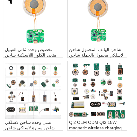
شاحن الهاتف المحمول شاحن
تخصيص وحدة ثنائي الفينيل
لاسلكي محمول بالجملة شاحن
متعدد الكلور اللاسلكية شاحن
محمول لاسلكي مغناطيسي
متنقل لاسلكي لوحة دوائر
قابل للطي
كهربائية شحن لاسلكي وحدة
ثنائي الفينيل متعدد الكلور
شاحن لاسلكي النموذج شاحن
لاسلكي Pcba
Qi2 OEM ODM QI2 15W
تشى وحدة شاحن لاسلكي
magnetic wireless charging
شاحن سيارة لاسلكي شاحن
module iPhone fast wireless
الهاتف اللاسلكي شاحن لاسلكي