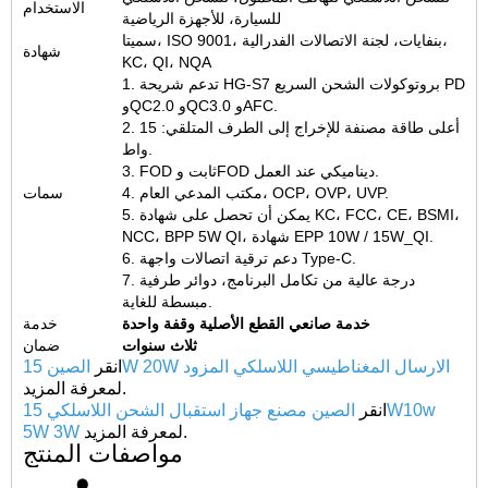
الاستخدام
للسيارة، للأجهزة الرياضية
سميتا، ISO 9001، بنفايات، لجنة الاتصالات الفدرالية،
شهادة
KC، QI، NQA
1. تدعم شريحة HG-S7 بروتوكولات الشحن السريع PD
وQC2.0 وQC3.0 وAFC.
2. أعلى طاقة مصنفة للإخراج إلى الطرف المتلقي: 15
واط.
3. FOD ثابت وFOD ديناميكي عند العمل.
4. مكتب المدعي العام، OCP، OVP، UVP.
سمات
5. يمكن أن تحصل على شهادة KC، FCC، CE، BSMI،
NCC، BPP 5W QI، شهادة EPP 10W / 15W_QI.
6. دعم ترقية اتصالات واجهة Type-C.
7. درجة عالية من تكامل البرنامج، دوائر طرفية
مبسطة للغاية.
خدمة صانعي القطع الأصلية وقفة واحدة
خدمة
ثلاث سنوات
ضمان
الصين 15W 20W الارسال المغناطيسي اللاسلكي المزود
انقر
لمعرفة المزيد.
انقر
الصين مصنع جهاز استقبال الشحن اللاسلكي 15W10w
لمعرفة المزيد.
5W 3W
مواصفات المنتج