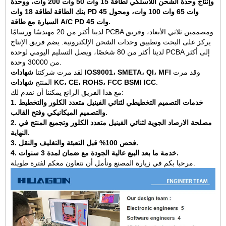
وإنتاج وحدة الشحن اللاسلكي لطاقة 15 وات 50 وات 200 وات، ووحدة
بنك الطاقة لطاقة 18 وات PD 45 وات 65 وات 100 وات، ومحول
السيارة مع طاقة A/C PD 45 وات.
لدينا أكثر من 20 مهندسًا ورسامًا PCBA ومصممين ثلاثي الأبعاد، وفريق
يركز على البحث وتطبيق وحدات الشحن الإلكترونية. يضم فريق الإنتاج
لدينا أكثر من 80 شخصًا، ويصل التسليم اليومي لوحدة PCBA إلى أكثر
من 30000 وحدة.
وقد مرت
شهادات IOS9001، SMETA، QI، MFI
لقد مرت شركتنا
.
شهادات KC، CE، ROHS، FCC BSMI ICC
المنتج
مع هذا الفريق الرائع يمكننا أن نقدم لك:
1. خدمات التصميم التخطيطي لثنائي الفينيل متعدد الكلور والتخطيط
والتصميم الميكانيكي وفتح القالب.
2. مصلحة الارصاد الجوية لثنائي الفينيل متعدد الكلور وتجميع المنتج في
النهاية.
3. فحص 100% قبل التعبئة والتغليف والنقل.
4. خدمة ما بعد البيع عالية الجودة مع ضمان لمدة 3 سنوات.
مرحبا بكم في زيارة المصنع ونأمل أن نتعاون معكم لفترة طويلة.