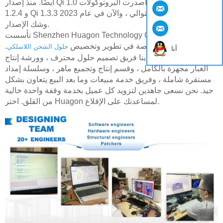
أيضًا. منذ إصدار Qi 1.0 في أكتوبر 2010 ، أصدرت البروتوكولات Qi
1.2.4 و Qi 1.3.3 على التوالي ، والآن في عام 2023 ، Qi 2.0 على
وشك الإصدار.
تأسست Shenzhen Huagon Technology Co. ، Ltd. في عام
2013 ، وهي متخصصة في تطوير وتخصيص
.
حلول الشحن اللاسلكي
آنا
لدينا فريق تصميم حلول محترف ، وورشة إنتاج SMT خالية من
الغبار مجهزة بالكامل ، وقسم إنتاج وتجميع ماهر ، وسلسلة إمداد
مستقرة شاملة ، وفريق خدمة مبيعات وما بعد البيع يتعاون بشكل
جيد. نحن نسعى جاهدين لتزويد كل عميل بخدمة وقفة واحدة خالية
من القلق. اختر Huagon لمساعدتك على الإقلاع.