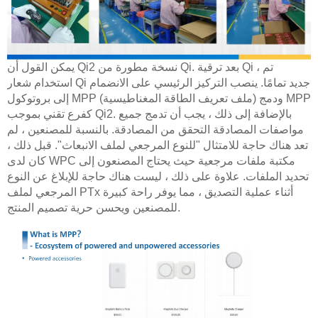
يمكن القول أن Qi2 نسخة مطورة من Qi. بعد ترقية Qi ، تم
استخدام شعار Qi جديد تمامًا. ينصب التركيز الرئيسي على الانضمام
إلى بروتوكول MPP (ملف تعريف الطاقة المغناطيسية) ودمج MPP
كفرع تقني بموجب Qi2. بالإضافة إلى ذلك ، يجب أن تدمج جميع
مواصفات المصادقة التحقق من المصادقة. بالنسبة للمصنعين ، لم
تعد هناك حاجة للامتثال "للنوع المرجعي لملف الانبعاث". قبل ذلك ،
كان لدى WPC مكتبة ملفات مرجعية حيث يحتاج المصنعون إلى
تحديد الملفات. علاوة على ذلك ، ليست هناك حاجة للإبلاغ عن النوع
المرجعي لملف PTx أثناء عملية التصديق ، مما يوفر راحة كبيرة
للمصنعين ويحسن حرية تصميم المنتج.