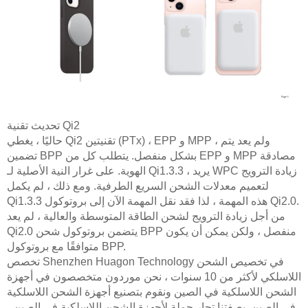
تحديث تقنية Qi2
حاليًا ، يغطي Qi2 تقنيتين (PTx) ، EPP و MPP ، ولم يعد يتم
تضمين BPP بشكل منفصل. يتطلب كل من EPP و MPP مصادقة
الهوية. على غرار النية الأصلية لـ Qi1.3.3 ، يريد WPC زيادة الترويج
لتعميم معدلات الشحن السريع الطرفية. ومع ذلك ، لم يكمل
Qi1.3.3 هذه المهمة ، لذا فقد نقل المهمة الآن إلى بروتوكول Qi2.0.
من أجل زيادة الترويج لشحن الطاقة المتوسطة والعالية ، لم يعد
Qi2.0 يتضمن بروتوكول شحن BPP منفصل ، ولكن يمكن أن يكون
متوافقًا مع بروتوكول BPP.
تخصص Shenzhen Huagon Technology في تخصيص الشحن
اللاسلكي لأكثر من 10 سنوات ، نحن موردون متخصصون في أجهزة
الشحن اللاسلكية في الصين ونقوم بتصنيع أجهزة الشحن اللاسلكية
في الصين. بصفتنا تجار جملة لأجهزة الشحن اللاسلكية في الصين ،