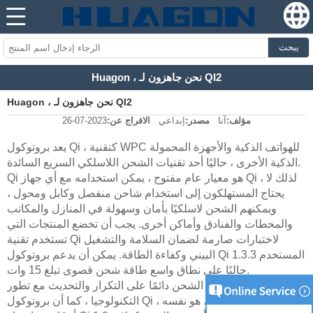
يبحث
Huagon ، نحن جاهزون لـ QI2
Huagon ، نحن جاهزون لـ QI2
مؤلف:
آنا
مصدر:
إبداعي
الافراج عن:
2023-07-26
يعد بروتوكول Qi ، كتقنية WPC للهواتف الذكية والأجهزة المحمولة
الذكية الأخرى ، حاليًا أحد تقنيات الشحن اللاسلكي السريع السائدة.
Qi هو معيار عام مفتوح ، يمكن استخدامه مع أي جهاز Qi ، لذلك لا
يحتاج المستهلكون إلى استخدام شاحن منفصل وكابل ومحول ،
ويمكنهم الشحن لاسلكيًا بأمان وسهولة في المنازل والمكاتب
والمحطات والفنادق وأماكن أخرى. يجب أن تخضع المنتجات التي
تستخدم تقنية Qi لاختبارات صارمة لضمان السلامة والتشغيل
البيني وكفاءة الطاقة. يمكن أن يدعم بروتوكول Qi 1.3.3 المستخدم
حاليًا على نطاق واسع طاقة شحن قصوى تبلغ 15 وات.
تعمل بروتوكولات الشحن دائمًا على التكرار والتحديث مع تطور
التكنولوجيا ، كما أن بروتوكول Qi ، كمعيار شحن لاسلكي ، هو نفسه