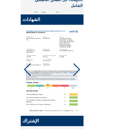
الشامل
JCJW30
تخصيص وحدة الشحن اللاسلكي
Huagon حل شحن لاسلكي شامل
الشهادات
وشرح مفصل
Huagon ، نحن جاهزون لـ QI2
Huagon ، نحن جاهزون لـ QI2
تخصيص وحدة الشحن اللاسلكي
Huagon
القدرة على تخصيص وحدة الشحن
اللاسلكي Huagon والخدمة
Qi 2.1 نقل شاحن السيارة
Huagon ، أول شركة في الصين
اللاسلكي لفائف
تقدمت بطلب للحصول على شهادة
QI2!
Qi2 هو نسخة مطورة من Qi
ومعيار شحن لاسلكي محسّن جديد
يعتمد على تقنية Magsafe من
Apple. قامت Huagon بتسليم
الإشتراك
منتجاتنا إلى سلطة التصديق التي