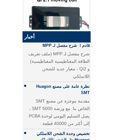
الفرق بين الشحن السريع PD
والشحن السريع QC
الفرق بين الشحن السريع PD
والشحن السريع QC
Qi2 ، معيار جديد للشحن اللاسلكي ،
أخبار
قادم！ شرح مفصل لـ MPP
QI2.1 15W QI 2.1 نقل الشاحن
شرح مفصل لـ MPP (ملف تعريف
اللاسلكي المتحرك لفائف الشاحن
اللاسلكي القابل للإزالة
الطاقة المغناطيسية المغناطيسية)
و Qi2 ، معيار جديد للشحن
اللاسلكي.
نظرة عامة على مصنع Huagon
SMT
مقدمة موجزة عن مصنع SMT
الخاص بنا. مع ورشة 5000 SMT ،
يصل التسليم اليومي لوحدة PCBA
إلى أكثر من 40000 قطعة.
تخصيص وحدة الشحن اللاسلكي
25W QI2 الشحن اللاسلكي
Huagon حل الشحن اللاسلكي
الشاحن اللاسلكي - نسخة -