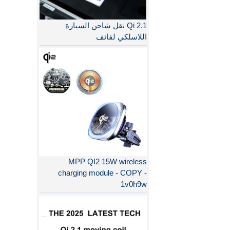
Qi 2.1 نقل شاحن السيارة
اللاسلكي لفائف
MPP QI2 15W wireless
charging module - COPY -
1v0h9w
لماذا QI2 أفضل من QI؟