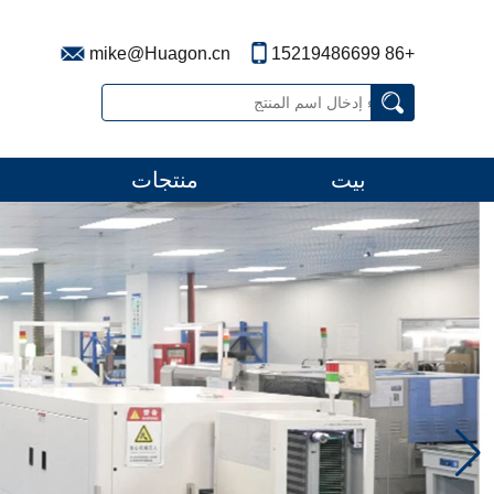
mike@Huagon.cn
+86 15219486699
بيت
منتجات