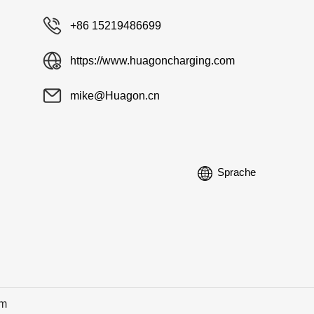
+86 15219486699
https://www.huagoncharging.com
mike@Huagon.cn
Sprache
om