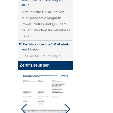
MPP
Ausführliche Erklärung von
MPP (Magnetic Magnetic
Power Profile) und Qi2, dem
neuen Standard für kabelloses
Laden.
Überblick über die SMT-Fabrik
von Huagon
Eine kurze Einführung in
unsere SMT-Fabrik. Mit einer
25W QI2 Wireless Lademodul
5000 ㎡SMT-Werkstatt erreicht
Wireless Ladegerät - Kopie -
Zertifizierungen
unsere tägliche Lieferung von
JCJW30
PCBA-Modulen über 40.000
Stück.
Anpassung des kabellosen
Lademoduls von Huagon –
kabellose Ladelösung aus einer
Hand
Anpassung des kabellosen