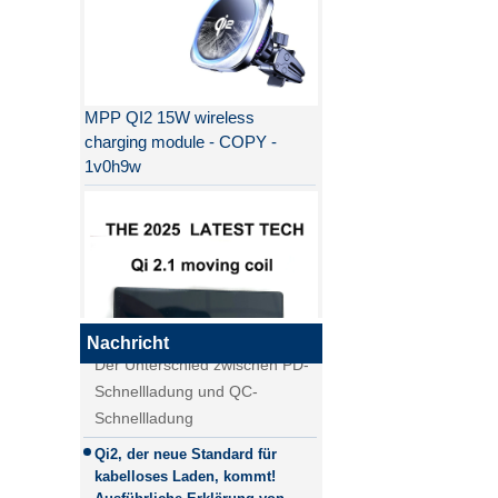
MPP QI2 15W wireless
charging module - COPY -
1v0h9w
Warum ist QI2 besser als QI?
Der Unterschied zwischen PD-
Schnellladung und QC-
Schnellladung
Nachricht
Der Unterschied zwischen PD-
Schnellladung und QC-
Schnellladung
Qi2.1 15W QI 2.1 Moving Coil
Qi2, der neue Standard für
Wireless Ladegerät
kabelloses Laden, kommt!
Abnehmbares drahtloses
Ausführliche Erklärung von
Ladegerät