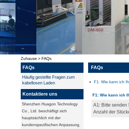
Zuhause
>
FAQs
FAQs
FAQs
Häufig gestellte Fragen zum
F1: Wie kann ich Ih
kabellosen Laden
Kontaktiere uns
F1: Wie kann ich Ih
Shenzhen Huagon Technology
A1: Bitte senden
Co., Ltd. beschäftigt sich
Anzahl der Stücke
hauptsächlich mit der
kundenspezifischen Anpassung,