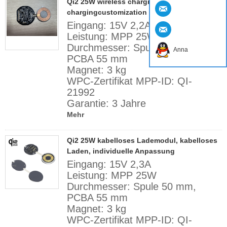
Qi2 25W wireless charging module wireless
chargingcustomization - COPY - jig3d4
Eingang: 15V 2,2A
Leistung: MPP 25W
Durchmesser: Spule 50 mm,
Anna
PCBA 55 mm
Magnet: 3 kg
WPC-Zertifikat MPP-ID: QI-
21992
Garantie: 3 Jahre
Mehr
Qi2 25W kabelloses Lademodul, kabelloses
Laden, individuelle Anpassung
Eingang: 15V 2,3A
Leistung: MPP 25W
Durchmesser: Spule 50 mm,
PCBA 55 mm
Magnet: 3 kg
WPC-Zertifikat MPP-ID: QI-