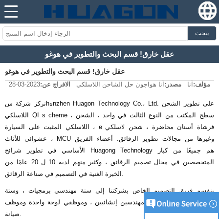
يبحث
عقل خارق! قسم البحث والتطوير في هوغو
عقل خارق! قسم البحث والتطوير في هوغو
مؤلف:
آنا
مصدر:
آنا هواجون حل الشاحن اللاسلكي
الافراج عن:
2023-03-28
تركز شركة سhهnzhen Huagon Technology Co.، Ltd. على تطوير الشحن
cheme ، سطح المكتب من النوع الثالث في واحد ، الشحن
s
اللاسلكي QI
فرشاة أسنان محاضرة ، شحن لاسلكي
e
اللاسلكي المثبت على السيارة ،
عشوائي للأثاث ، MCU وغيرها من مجالات تطوير الرقائق. أعضاء الفريق
الأساسي في تطوير شرائح Huagong Technology هم جميعًا من كبار
المتخصصين في مجال تصميم الرقائق ، وكثير منهم لديه 10
ل
20 عامًا من
الخبرة الغنية في التصميم في صناعة الرقائق.
ينقسم فريق التصميم الخاص بشركتنا إلى ستة مهندسي برمجيات ، وستة
مهندسين أجهزة ، وأربعة مهندسين إنشائيين ، وموظفي لوحة واحدة وموظف
صيانة.