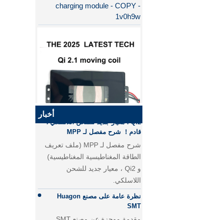
1v0h9w
لماذا QI2 أفضل من QI؟
الفرق بين الشحن السريع PD
والشحن السريع QC
الفرق بين الشحن السريع PD
والشحن السريع QC
أخبار
Qi2 ، معيار جديد للشحن اللاسلكي ،
قادم！ شرح مفصل لـ MPP
QI2.1 15W QI 2.1 نقل الشاحن
شرح مفصل لـ MPP (ملف تعريف
اللاسلكي المتحرك لفائف الشاحن
الطاقة المغناطيسية المغناطيسية)
اللاسلكي القابل للإزالة
و Qi2 ، معيار جديد للشحن
اللاسلكي.
نظرة عامة على مصنع Huagon
SMT
مقدمة موجزة عن مصنع SMT