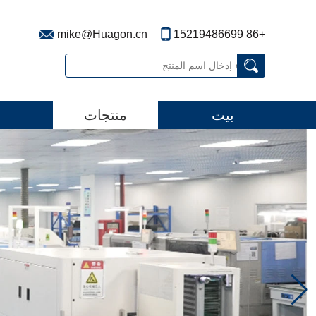
mike@Huagon.cn
+86 15219486699
بيت
منتجات