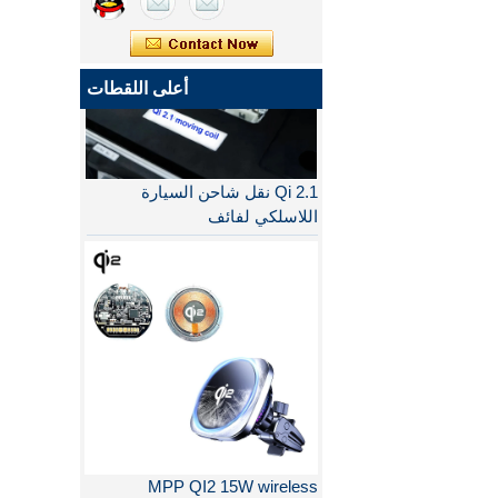
أعلى اللقطات
Qi 2.1 نقل شاحن السيارة
اللاسلكي لفائف
MPP QI2 15W wireless
charging module - COPY -