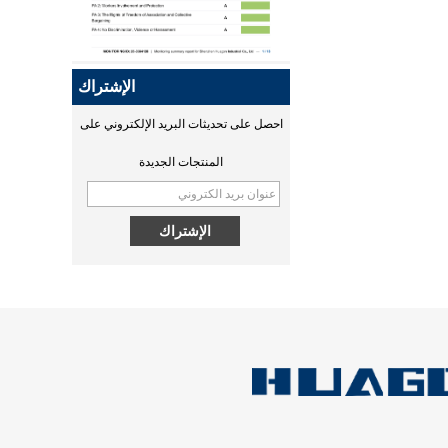
Qi2 هو نسخة مطورة من Qi
ومعيار شحن لاسلكي محسّن جديد
يعتمد على تقنية Magsafe من
الإشتراك
Apple. قامت Huagon بتسليم
منتجاتنا إلى سلطة التصديق التي
احصل على تحديثات البريد الإلكتروني على
بدأت في التصديق. ستصدر شهادة
مصادقة MPP في منتصف شهر
المنتجات الجديدة
سبتمبر.
MPP QI2 15W wireless
عقل خارق! قسم البحث والتطوير
charging module - COPY -
في هوغو
1v0h9w
جهاز التحكم المحمول الدقيق
Spectra MM60 ، وحدة التحكم
المحمولة الدقيقة...
ما هو اللاسلكي
يعد الشحن اللاسلكي وسيلة فعالة
للشحن وتخصصات Huagon في
تخصيص وحدة الشحن اللاسلكي ،
و Huagon هي مورد لتخصيص