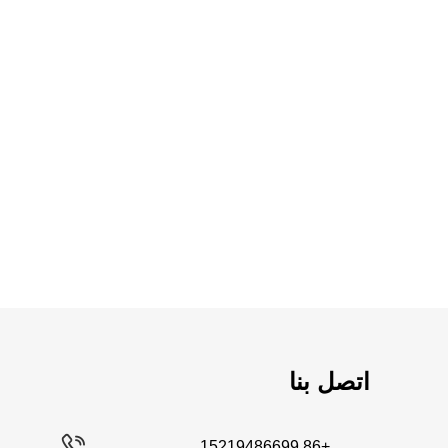
اتصل بنا
+86 15219486699