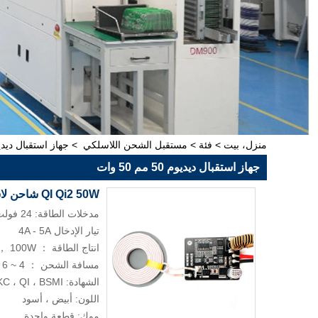
منزل، بيت
>
فئة
>
مستقبل الشحن اللاسلكي
>
جهاز استقبال ديديوم 50 مم 
جهاز استقبال ديديوم 50 مم 50 وات
QI Qi2 50W شاحن لاسلكي سريع 50W تخصيص وحدة استقبال الشحن اللاسلكي
مدخلات الطاقة: 24 فولت - 36 فولت
تيار الإدخال 4A - 5A
انتاج الطاقة ： 50W ， 100W
مسافة الشحن ： 4 ~ 6 مم
الشهادة: RoHs ، REACH ، FCC ، KC ، QI ، BSMI.
اللون: أبيض ، أسود
موك: قطعة واحدة