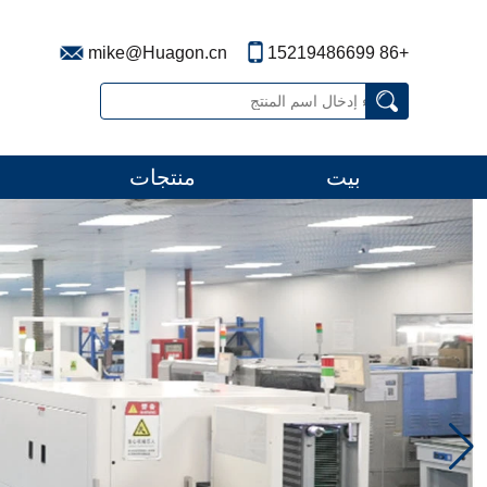
mike@Huagon.cn
+86 15219486699
بيت
منتجات