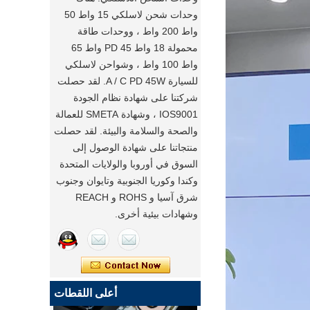
وحدات شحن لاسلكي 15 واط 50
واط 200 واط ، ووحدات طاقة
محمولة 18 واط PD 45 واط 65
واط 100 واط ، وشواحن لاسلكي
للسيارة A / C PD 45W. لقد حصلت
شركتنا على شهادة نظام الجودة
IOS9001 ، وشهادة SMETA للعمالة
والصحة والسلامة والبيئة. لقد حصلت
منتجاتنا على شهادة الوصول إلى
السوق في أوروبا والولايات المتحدة
وكندا وكوريا الجنوبية وتايوان وجنوب
شرق آسيا و ROHS و REACH
وشهادات بيئية أخرى.
أعلى اللقطات