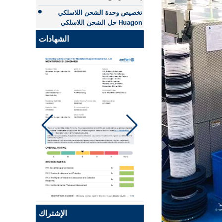
الشاحن اللاسلكي - نسخة -
الشامل
JCJW30
تخصيص وحدة الشحن اللاسلكي
Huagon حل شحن لاسلكي شامل
الشهادات
وشرح مفصل
Huagon ، نحن جاهزون لـ QI2
Huagon ، نحن جاهزون لـ QI2
تخصيص وحدة الشحن اللاسلكي
Huagon
القدرة على تخصيص وحدة الشحن
اللاسلكي Huagon والخدمة
Qi 2.1 نقل شاحن السيارة
Huagon ، أول شركة في الصين
اللاسلكي لفائف
تقدمت بطلب للحصول على شهادة
QI2!
Qi2 هو نسخة مطورة من Qi
ومعيار شحن لاسلكي محسّن جديد
يعتمد على تقنية Magsafe من
Apple. قامت Huagon بتسليم
الإشتراك