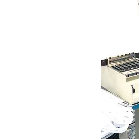
الفرق بين الشحن السريع PD
والشحن السريع QC
الفرق بين الشحن السريع PD
والشحن السريع QC
Qi2 ، معيار جديد للشحن اللاسلكي ،
قادم！ شرح مفصل لـ MPP
شرح مفصل لـ MPP (ملف تعريف
الطاقة المغناطيسية المغناطيسية)
و Qi2 ، معيار جديد للشحن
25W QI2 الشحن اللاسلكي
اللاسلكي.
الشاحن اللاسلكي - نسخة -
نظرة عامة على مصنع Huagon
JCJW30
SMT
مقدمة موجزة عن مصنع SMT
الخاص بنا. مع ورشة 5000 SMT ،
يصل التسليم اليومي لوحدة PCBA
إلى أكثر من 40000 قطعة.
تخصيص وحدة الشحن اللاسلكي
Huagon حل الشحن اللاسلكي