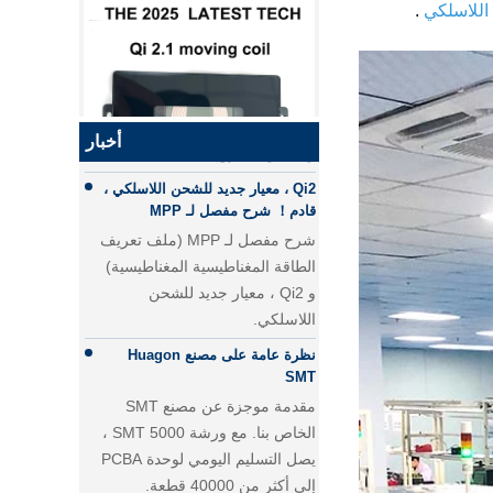
اللاسلكي
.
الفرق بين الشحن السريع PD
والشحن السريع QC
الفرق بين الشحن السريع PD
والشحن السريع QC
Qi2 ، معيار جديد للشحن اللاسلكي ،
أخبار
قادم！ شرح مفصل لـ MPP
QI2.1 15W QI 2.1 نقل الشاحن
شرح مفصل لـ MPP (ملف تعريف
اللاسلكي المتحرك لفائف الشاحن
اللاسلكي القابل للإزالة
الطاقة المغناطيسية المغناطيسية)
و Qi2 ، معيار جديد للشحن
اللاسلكي.
نظرة عامة على مصنع Huagon
SMT
مقدمة موجزة عن مصنع SMT
الخاص بنا. مع ورشة 5000 SMT ،
يصل التسليم اليومي لوحدة PCBA
إلى أكثر من 40000 قطعة.
تخصيص وحدة الشحن اللاسلكي
25W QI2 الشحن اللاسلكي
Huagon حل الشحن اللاسلكي