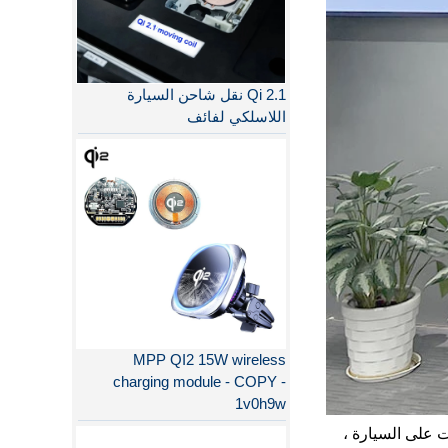
Qi 2.1 نقل شاحن السيارة
اللاسلكي لفائف
MPP QI2 15W wireless
charging module - COPY -
1v0h9w
ن لاسلكي مثبت على السيارة ،
لماذا QI2 أفضل من QI؟