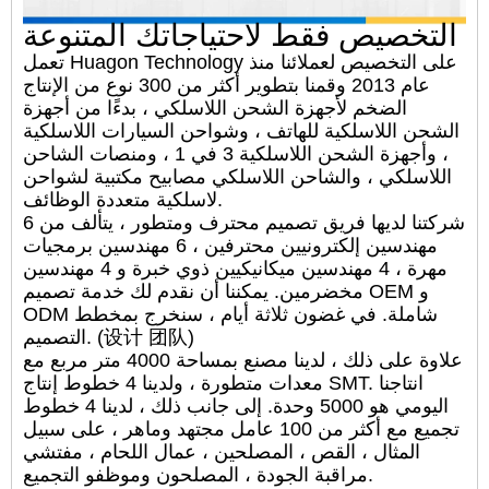
التخصيص فقط لاحتياجاتك المتنوعة
تعمل Huagon Technology على التخصيص لعملائنا منذ
عام 2013 وقمنا بتطوير أكثر من 300 نوع من الإنتاج
الضخم لأجهزة الشحن اللاسلكي ، بدءًا من أجهزة
الشحن اللاسلكية للهاتف ، وشواحن السيارات اللاسلكية
، وأجهزة الشحن اللاسلكية 3 في 1 ، ومنصات الشاحن
اللاسلكي ، والشاحن اللاسلكي مصابيح مكتبية لشواحن
لاسلكية متعددة الوظائف.
شركتنا لديها فريق تصميم محترف ومتطور ، يتألف من 6
مهندسين إلكترونيين محترفين ، 6 مهندسين برمجيات
مهرة ، 4 مهندسين ميكانيكيين ذوي خبرة و 4 مهندسين
مخضرمين. يمكننا أن نقدم لك خدمة تصميم OEM و
ODM شاملة. في غضون ثلاثة أيام ، سنخرج بمخطط
التصميم. (设计 团队)
علاوة على ذلك ، لدينا مصنع بمساحة 4000 متر مربع مع
معدات متطورة ، ولدينا 4 خطوط إنتاج SMT. انتاجنا
اليومي هو 5000 وحدة. إلى جانب ذلك ، لدينا 4 خطوط
تجميع مع أكثر من 100 عامل مجتهد وماهر ، على سبيل
المثال ، القص ، المصلحين ، عمال اللحام ، مفتشي
مراقبة الجودة ، المصلحون وموظفو التجميع.