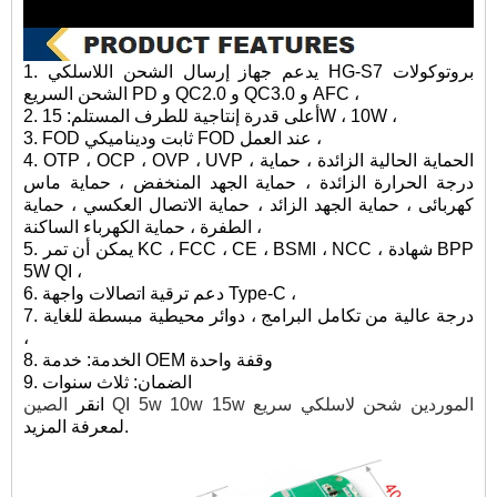
1. يدعم جهاز إرسال الشحن اللاسلكي HG-S7 بروتوكولات
الشحن السريع PD و QC2.0 و QC3.0 و AFC ،
2. أعلى قدرة إنتاجية للطرف المستلم: 15W ، 10W ،
3. FOD ثابت وديناميكي FOD عند العمل ،
4. OTP ، OCP ، OVP ، UVP ، الحماية الحالية الزائدة ، حماية
درجة الحرارة الزائدة ، حماية الجهد المنخفض ، حماية ماس
كهربائى ، حماية الجهد الزائد ، حماية الاتصال العكسي ، حماية
الطفرة ، حماية الكهرباء الساكنة ،
5. يمكن أن تمر KC ، FCC ، CE ، BSMI ، NCC ، شهادة BPP
5W QI ،
6. دعم ترقية اتصالات واجهة Type-C ،
7. درجة عالية من تكامل البرامج ، دوائر محيطية مبسطة للغاية
،
8. الخدمة: خدمة OEM وقفة واحدة
9. الضمان: ثلاث سنوات
الصين QI 5w 10w 15w الموردين شحن لاسلكي سريع
انقر
لمعرفة المزيد.