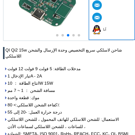
آنا
QI Qi2 15w شاحن لاسلكي سريع التخصيص وحدة الإرسال والشحن
اللاسلكي
مدخلات الطاقة: 5 فولت 9 فولت 12 فولت
تيار الإدخال 1A - 2A
انتاج الطاقة ： 10W 15W
مسافة الشحن ： 1 ~ 7 مم
موك: قطعة واحدة
كفاءة الشحن اللاسلكي:> 80٪
درجة حرارة العمل: -20 إلى 55
الاستعمال: للشحن اللاسلكي للهاتف المحمول ، للشحن اللاسلكي
للساعات ، للشحن اللاسلكي لسماعات الأذن ،
الشهادة: SMETA، ISO 9001، RoHs، REACH، FCC، KC، QI، BSMI.