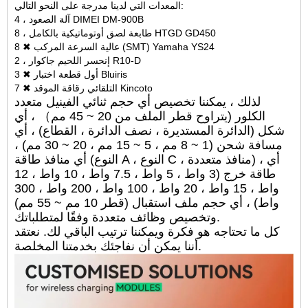
المعدات التي لدينا مدرجة على النحو التالي:
4 ، آلة الصعود DIMEI DM-900B
8 ، طابعة لصق أوتوماتيكية بالكامل HTGD GD450
8 ✖ عالية السرعة المركب (SMT) Yamaha YS24
2 ، إنحسر اللحيم جاكوار R10-D
3 ✖ أول قطعة اختبار Bluiris
7 ✖ التلقائي رقاقة الموقد Kincoto
لذلك ، يمكننا تخصيص أي حجم ثنائي الفينيل متعدد
الكلور (يتراوح قطر الملف من 20 ~ 45 مم） ، أي
شكل (الدائرة المستديرة ، نصف الدائرة ، القطاع) ، أي
مسافة شحن (1 ~ 8 مم ، 5 ~ 15 مم ، 20 ~ 30 مم) ،
أي منافذ طاقة (النوع A ، النوع C ، منافذ متعددة) ، أي
طاقة خرج (3 واط ، 5 واط ، 7.5 واط ، 10 واط ، 12
واط ، 15 واط ، 20 واط ، 100 واط ، 200 واط ، 300
واط) ، أي حجم ملف استقبال (قطر 10 مم ~ 55 مم)
وتخصيص وظائف متعددة وفقًا لمتطلباتك.
كل ما تحتاجه هو فكرة ويمكننا ترتيب الباقي لك. نعتقد
أننا يمكن أن نفاجئك بخدمتنا المخلصة.