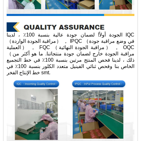
الجودة أولاً! لضمان جودة عالية بنسبة 100٪ ، لدينا IQC
（مراقبة الجودة الواردة） ， IPQC （في وضع مراقبة جودة
العملية） ， FQC （مراقبة الجودة النهائية） ， OQC
（مراقبة الجودة خارج لضمان جودة منتجاتنا. ما هو أكثر من
ذلك ، لدينا فحص المنتج مرتين بنسبة 100٪ في خط التجميع
الخاص بنا وفحص ثنائي الفينيل متعدد الكلور بنسبة 100٪ في
خط الإنتاج الفخر smt.