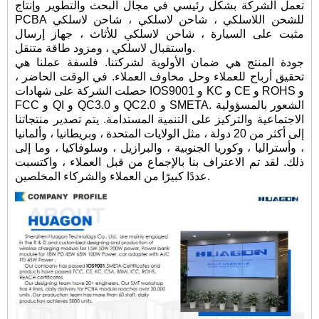
تعمل الشركة بشكل رئيسي في مجال البحث والتطوير وإنتاج
PCBA للشحن اللاسلكي ، شاحن لاسلكي ، شاحن لاسلكي
مثبت على السيارة ، شاحن لاسلكي للأثاث ، جهاز إرسال
واستقبال لاسلكي ، ومزود طاقة متنقل.
جودة المنتج هي ضمان الأولوية لشركتنا. فلسفة عملنا هي
تحقيق أرباح للعملاء وحل مخاوف العملاء. في الوقت الحاضر ،
حصلت الشركة على شهادات IOS9001 و KC و CE و ROHS و
FCC و QI و QC3.0 و QC2.0 و SMETA. الشعور بالمسؤولية
الاجتماعية والتركيز على التنمية المستدامة. يتم تصدير منتجاتنا
إلى أكثر من 20 دولة ، مثل الولايات المتحدة ، وبريطانيا ، وألمانيا
، وأستراليا ، وكوريا الجنوبية ، والبرازيل ، وسلوفاكيا ، وما إلى
ذلك. لقد تم الاعتراف بنا بالإجماع من قبل العملاء ، واكتسبت
عددًا كبيرًا من العملاء والشركاء المخلصين.