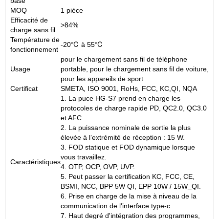
base
MOQ
1 pièce
Efficacité de
>84%
charge sans fil
Température de
-20℃ à 55℃
fonctionnement
pour le chargement sans fil de téléphone
Usage
portable, pour le chargement sans fil de voiture,
pour les appareils de sport
Certificat
SMETA, ISO 9001, RoHs, FCC, KC,QI, NQA
1. La puce HG-S7 prend en charge les
protocoles de charge rapide PD, QC2.0, QC3.0
et AFC.
2. La puissance nominale de sortie la plus
élevée à l’extrémité de réception : 15 W.
3. FOD statique et FOD dynamique lorsque
vous travaillez.
Caractéristiques
4. OTP, OCP, OVP, UVP.
5. Peut passer la certification KC, FCC, CE,
BSMI, NCC, BPP 5W QI, EPP 10W / 15W_QI.
6. Prise en charge de la mise à niveau de la
communication de l'interface type-c.
7. Haut degré d'intégration des programmes,