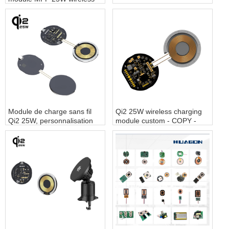
power transmitter module -
COPY - ekbajt
Module de charge sans fil
Qi2 25W wireless charging
Qi2 25W, personnalisation
module custom - COPY -
de charge sans fil
juun2u