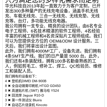
只为满足您的多样化需求而定制
华光科技自2013年起一直致力于为客户定制，已开
发出300多种量产的无线充电设备，涵盖手机无线
充、车载无线充、三合一无线充、无线充垫、无线
充等。台灯，多功能无线充电器。
我公司拥有一支专业、精良的设计团队，由6名专业
电子工程师、6名技术精湛的软件工程师、4名经验
丰富的机械工程师和4名资深贴片工程师组成。我们
可以为您提供全方位的 OEM&ODM 设计服务。三
天后，我们将拿出设计蓝图。
此外，我们拥有4000M²工厂，设备先进。我们拥有
4条SMT生产线。我们的日产量是 5000 台。此外，
我们还有4条装配线，拥有100多名勤奋熟练的工
人，例如剪毛工、修补工、焊工、QC检验员、维修
工和装配人员。
我们拥有的设备如下：
4 ✖ 登机机DIMEI DM-900B
8 ✖ 全自动锡膏印刷机 HTGD GD450
8 ✖ 高速贴片机 (SMT) 雅马哈 YS24
2 ✖ 回流焊 Jaguar R10-D
3 ✖ 第一件测试仪 Bluiris
7 ✖ 自动芯片烧录机 Kincoto