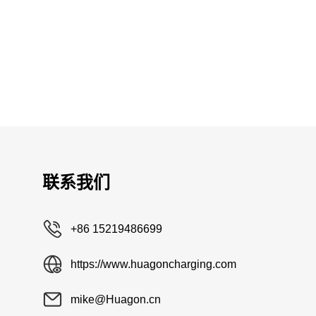
联系我们
+86 15219486699
https://www.huagoncharging.com
mike@Huagon.cn