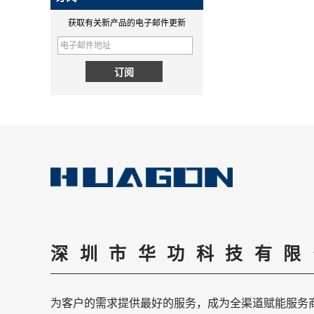
什么是无线
获取有关新产品的电子邮件更新
无线充电是一种高效的充电方
MPP QI2 15W wireless
式，华光专业从事无线充电模块
charging module - COPY -
定制，华光是无线充电定制供应
1v0h9w
商已有10多年的历史。
为什么QI2比QI更好？
PD快充和QC快充的区别
PD快充和QC快充的区别
无线充电新标准Qi2来了！MPP详
解
详解MPP（magnetic magnetic
Power Profile）和无线充电新标
QI2.1 15W QI 2.1移动线圈无线
准Qi2。
深圳市华功科技有限
充电器可移动无线充电器
华工SMT工厂概况
简要介绍我们的SMT工厂。拥有
5000㎡的SMT车间，PCBA模组
为客户的需求提供最好的服务，成为全渠道赋能服务