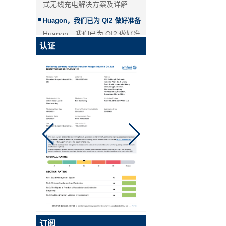
器 - 副本-JCJW30
Huagon，我们已为 QI2 做好准备
Huagon，我们已为 QI2 做好准
备
认证
Huagon无线充电模块定制
华功无线充电模块定制能力及服
务
华工，国内首家申请QI2认证的企
业！
Qi2是Qi的升级版本，是基于苹
果Magsafe技术的全新增强型无
Qi 2.1移动线圈无线汽车充电器
线充电标准。 Huagon已将我们
的产品交给认证机构开始认证。
MPP认证证书将于9月中旬出
炉。
超级大脑！Hugo的研发部门
Spectra精密手持控制器MM60,
精密手持控制器...
订阅