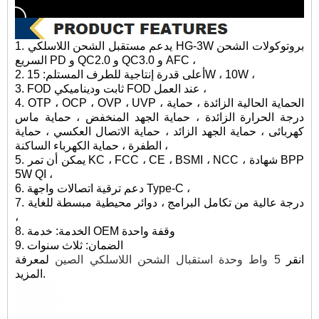
1. يدعم مستقبل الشحن اللاسلكي HG-3W بروتوكولات الشحن
السريع PD و QC2.0 و QC3.0 و AFC ،
2. أعلى قدرة إنتاجية للطرف المستلم: 15W ، 10W ،
3. FOD ثابت وديناميكي FOD عند العمل ،
4. OTP ، OCP ، OVP ، UVP ، الحماية الحالية الزائدة ، حماية
درجة الحرارة الزائدة ، حماية الجهد المنخفض ، حماية ماس
كهربائى ، حماية الجهد الزائد ، حماية الاتصال العكسي ، حماية
الطفرة ، حماية الكهرباء الساكنة ،
5. يمكن أن تمر KC ، FCC ، CE ، BSMI ، NCC ، شهادة BPP
5W QI ،
6. دعم ترقية اتصالات واجهة Type-C ،
7. درجة عالية من تكامل البرامج ، دوائر محيطية مبسطة للغاية
،
8. الخدمة: خدمة OEM وقفة واحدة
9. الضمان: ثلاث سنوات
انقر
5 واط وحدة استقبال الشحن اللاسلكي الصين
لمعرفة
المزيد.