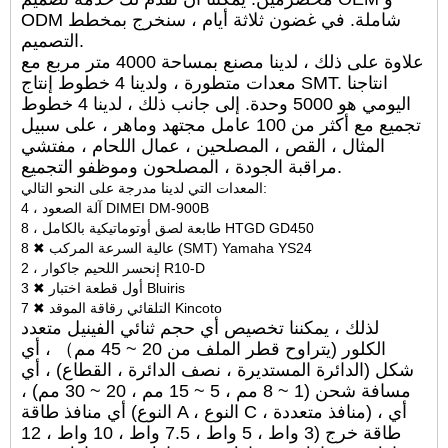
ODM شاملة. في غضون ثلاثة أيام ، سنخرج بمخطط
التصميم.
علاوة على ذلك ، لدينا مصنع بمساحة 4000 متر مربع مع
معدات متطورة ، ولدينا 4 خطوط إنتاج SMT. انتاجنا
اليومي هو 5000 وحدة. إلى جانب ذلك ، لدينا 4 خطوط
تجميع مع أكثر من 100 عامل مجتهد وماهر ، على سبيل
المثال ، القص ، المصلحين ، عمال اللحام ، مفتشي
مراقبة الجودة ، المصلحون وموظفو التجميع.
المعدات التي لدينا مدرجة على النحو التالي:
4 ، آلة الصعود DIMEI DM-900B
8 ، طابعة لصق أوتوماتيكية بالكامل HTGD GD450
8 ✖ عالية السرعة المركب (SMT) Yamaha YS24
2 ، إنحسر اللحيم جاكوار R10-D
3 ✖ أول قطعة اختبار Bluiris
7 ✖ التلقائي رقاقة الموقد Kincoto
لذلك ، يمكننا تخصيص أي حجم ثنائي الفينيل متعدد
الكلور (يتراوح قطر الملف من 20 ~ 45 مم） ، أي
شكل (الدائرة المستديرة ، نصف الدائرة ، القطاع) ، أي
مسافة شحن (1 ~ 8 مم ، 5 ~ 15 مم ، 20 ~ 30 مم) ،
أي منافذ طاقة (النوع A ، النوع C ، منافذ متعددة) ، أي
طاقة خرج (3 واط ، 5 واط ، 7.5 واط ، 10 واط ، 12