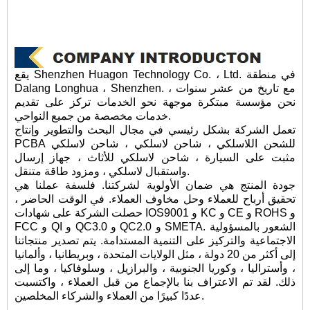
يقع Shenzhen Huagon Technology Co. ، Ltd. في منطقة
Dalang Longhua ، Shenzhen. مع تاريخ من عشر سنوات ،
نحن مؤسسة مبتكرة موجهة نحو الخدمات تركز على تقديم
خدمات مخصصة من جميع النواحي.
تعمل الشركة بشكل رئيسي في مجال البحث والتطوير وإنتاج
PCBA للشحن اللاسلكي ، شاحن لاسلكي ، شاحن لاسلكي
مثبت على السيارة ، شاحن لاسلكي للأثاث ، جهاز إرسال
واستقبال لاسلكي ، ومزود طاقة متنقل.
جودة المنتج هي ضمان الأولوية لشركتنا. فلسفة عملنا هي
تحقيق أرباح للعملاء وحل مخاوف العملاء. في الوقت الحاضر ،
حصلت الشركة على شهادات IOS9001 و KC و CE و ROHS و
FCC و QI و QC3.0 و QC2.0 و SMETA. الشعور بالمسؤولية
الاجتماعية والتركيز على التنمية المستدامة. يتم تصدير منتجاتنا
إلى أكثر من 20 دولة ، مثل الولايات المتحدة ، وبريطانيا ، وألمانيا
، وأستراليا ، وكوريا الجنوبية ، والبرازيل ، وسلوفاكيا ، وما إلى
ذلك. لقد تم الاعتراف بنا بالإجماع من قبل العملاء ، واكتسبت
عددًا كبيرًا من العملاء والشركاء المخلصين.