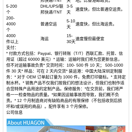
邦快递/TNT
天
地。比香港邮政贵。
5-200
DHL/UPS/联
3-5
速度快，但比普通空运贵。
个
邦快递/TNT
天
200-
5-10
4000
普通空运
速度快，但比海运贵。
天
个
4000
15-
海运
速度慢但最便宜
件以上
30天
支付：
* 付款方式包括：Paypal、银行转账（T/T）西联汇款、托管、信
用证（超过 60000 美元）* 运输：运输时我们将为您更新信息，
但不对运输事故负责* 交货时间：100- 500 件 10 天； 500-1000
件 30 天* 样品：可在 2 天内交货* 装运港：中国大陆深圳定制服
务：* 对于 OEM 订单起订量为 1000 件，免费打印徽标。* 支持定
制水杯。* 销售产品不仅我们按我们的想法设计，但我们也制作适
合您特殊产品用途的定制产品。保修服务：*在交货前，我们将严
格一一检查物品的质量。*如果因运输事故而导致，我们概不负
责。* 12 个月制造商对有缺陷商品的有限保修（不包括收到后损
坏和/或误用的商品）。配件享有 3 个月保修。
公司信息