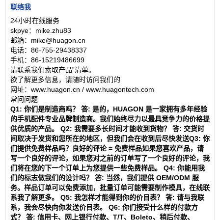
联络我
24小时在线服务
skpye：mike.zhu83
邮箱：mike@huagon.cn
电话：86-755-29438337
手机：86-15219486699
请联系我们索取产品”清单。
欲了解更多信息，请随时访问我们的
网址：www.huagon.cn / www.huagontech.com
常问问题
Q1: 你们是制造商吗？ 答: 是的，HUAGON 是一家拥有多年经验
的手机配件专业品牌制造商。我们始终尽力以最具竞争力的价格提
供优质的产品。 Q2: 我需要多长时间才能收到货物？ 答: 交货时
间取决于发货和您所在的地区，但我们会在收到后尽快发送Q3: 你
们提供免费样品吗？良好的评论 = 免费样品如果您喜欢产品，请
写一个良好的评论，如果您对之前的订单写了一个良好的评论，我
们将在您的下一个订单上为您提供一些免费样品。 Q4: 你能用我
们的标志做我们的设计吗？ 答: 当然，我们提供 OEM/ODM 服
务。样品订单可以免费添加，批量订单可能需要制作模具，在线联
系我了解更多。 Q5: 我怎样才能得到你的价目表？ 答: 请与我联
系，我会尽快向你发送价目表。 Q6: 你们接受什么样的付款方
式？ 答: 信用卡、网上银行付款、T/T、Boleto、稍后付款、