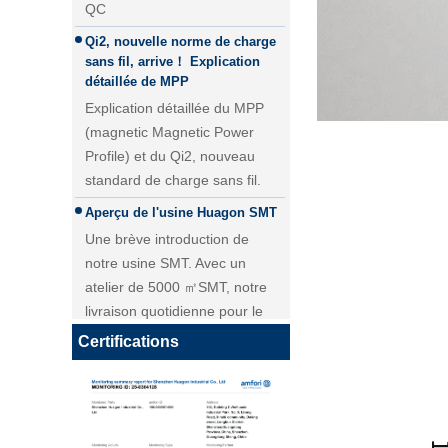
Qi2, nouvelle norme de charge
sans fil, arrive！ Explication
détaillée de MPP
Explication détaillée du MPP
(magnetic Magnetic Power
Profile) et du Qi2, nouveau
standard de charge sans fil.
Aperçu de l'usine Huagon SMT
Une brève introduction de
Module de charge sans fil 25W
notre usine SMT. Avec un
QI2 Chargeur sans fil - Copie -
atelier de 5000 ㎡SMT, notre
JCJW30
livraison quotidienne pour le
module PCBA atteint plus de 40
000 pièces.
Certifications
Personnalisation du module de
charge sans fil Huagon solution
de charge sans fil unique
Personnalisation du module de