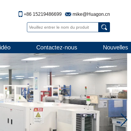
+86 15219486699
mike@Huagon.cn
idéo
Contactez-nous
Nouvelles