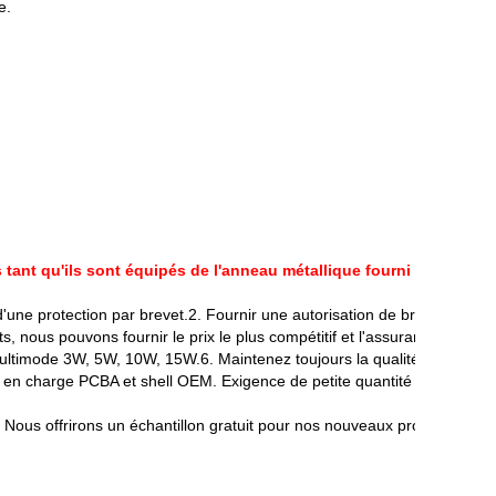
e.
tant qu'ils sont équipés de l'anneau métallique fourni avec le pro
ne protection par brevet.2. Fournir une autorisation de brevet aux clie
, nous pouvons fournir le prix le plus compétitif et l'assurance qualit
timode 3W, 5W, 10W, 15W.6. Maintenez toujours la qualité d'abord, uti
rise en charge PCBA et shell OEM. Exigence de petite quantité
s. Nous offrirons un échantillon gratuit pour nos nouveaux produits dans