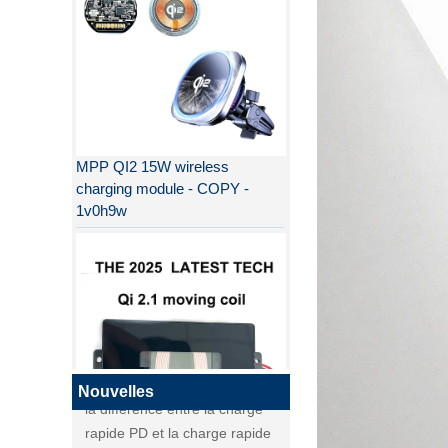
MPP QI2 15W wireless
charging module - COPY -
1v0h9w
Pourquoi QI2 est meilleur que
QI ?
la différence entre la charge
rapide PD et la charge rapide
QC
la différence entre la charge
Nouvelles
rapide PD et la charge rapide
QI2
QC