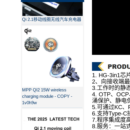
Qi 2.1移动线圈无线汽车充电器
1. HG-3in
MPP QI2 15W wireless
2、向接收端最
charging module - COPY -
3.工作时的静
1v0h9w
4. OTP、
涌保护、静电
5.可通过KC、F
6.支持Type
7.程序集成度
为什么QI2比QI更好？
8.服务：一站