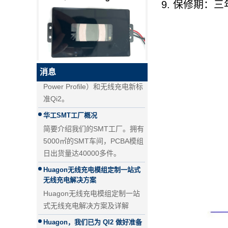
9. 保修期：三
PD快充和QC快充的区别
PD快充和QC快充的区别
无线充电新标准Qi2来了！MPP详
解
详解MPP（magnetic magnetic
QI2.1 15W QI 2.1移动线圈无线
充电器可移动无线充电器
Power Profile）和无线充电新标
消息
准Qi2。
华工SMT工厂概况
简要介绍我们的SMT工厂。拥有
5000㎡的SMT车间，PCBA模组
日出货量达40000多件。
Huagon无线充电模组定制一站式
无线充电解决方案
Huagon无线充电模组定制一站
式无线充电解决方案及详解
25W QI2无线充电模块无线充电
器 - 副本-JCJW30
Huagon，我们已为 QI2 做好准备
Huagon，我们已为 QI2 做好准