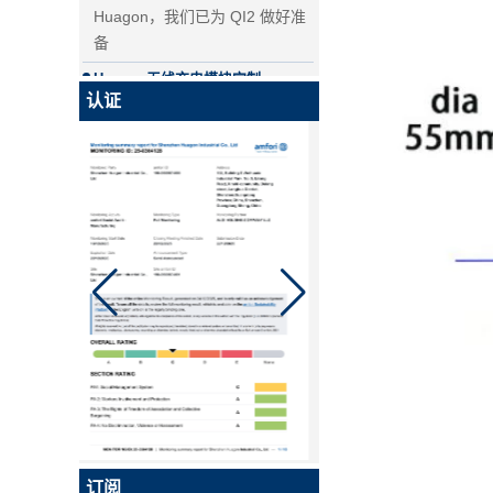
备
Huagon无线充电模块定制
华功无线充电模块定制能力及服
务
认证
华工，国内首家申请QI2认证的企
业！
Qi2是Qi的升级版本，是基于苹
果Magsafe技术的全新增强型无
Qi 2.1移动线圈无线汽车充电器
线充电标准。 Huagon已将我们
的产品交给认证机构开始认证。
MPP认证证书将于9月中旬出
炉。
什么是无线
无线充电是一种高效的充电方
式，华光专业从事无线充电模块
定制，华光是无线充电定制供应
商已有10多年的历史。
MPP QI2 15W wireless
订阅