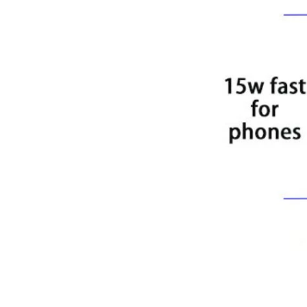
Huagon无线充电模组定制一站
式无线充电解决方案及详解
Huagon，我们已为 QI2 做好准备
25W QI2无线充电模块无线充电
Huagon，我们已为 QI2 做好准
器 - 副本-JCJW30
备
Huagon无线充电模块定制
华功无线充电模块定制能力及服
务
华工，国内首家申请QI2认证的企
业！
Qi2是Qi的升级版本，是基于苹
果Magsafe技术的全新增强型无
线充电标准。 Huagon已将我们
的产品交给认证机构开始认证。
MPP认证证书将于9月中旬出
炉。
什么是无线