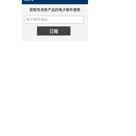
超级大脑！Hugo的研发部门
charging module - COPY -
Spectra精密手持控制器MM60,
获取有关新产品的电子邮件更新
1v0h9w
精密手持控制器...
为什么QI2比QI更好？
PD快充和QC快充的区别
PD快充和QC快充的区别
无线充电新标准Qi2来了！MPP详
解
详解MPP（magnetic magnetic
Power Profile）和无线充电新标
QI2.1 15W QI 2.1移动线圈无线
准Qi2。
充电器可移动无线充电器
华工SMT工厂概况
简要介绍我们的SMT工厂。拥有
5000㎡的SMT车间，PCBA模组
日出货量达40000多件。
Huagon无线充电模组定制一站式
无线充电解决方案