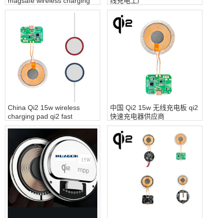
magsafe wireless charging
线充电工厂
module magnet fast wireless
charger for iPhone - COPY -
kdbcp1
China Qi2 15w wireless
中国 Qi2 15w 无线充电板 qi2
charging pad qi2 fast
快速充电器供应商
charger supplier - COPY -
e0pwvd