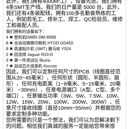
此外，我们拥有4000M²工厂，设备先进。我们拥有
4条SMT生产线。我们的日产量是 5000 台。此外，
我们还有4条装配线，拥有100多名勤奋熟练的工
人，例如剪毛工、修补工、焊工、QC检验员、维修
工和装配人员。
我们拥有的设备如下：
4 ✖ 登机机DIMEI DM-900B
8 ✖ 全自动锡膏印刷机 HTGD GD450
8 ✖ 高速贴片机 (SMT) 雅马哈 YS24
2 ✖ 回流焊 Jaguar R10-D
3 ✖ 第一件测试仪 Bluiris
7 ✖ 自动芯片烧录机 Kincoto
因此，我们可以定制任何尺寸的PCB（线圈直径范
围从20~45毫米）、任何形状（圆形、半圆形、扇
形）、任何充电距离（1~8毫米、5~15毫米、20毫
米） ~30mm）、任意电源端口（A型、C型、多个
端口）、任意输出功率（3W、5W、7.5W、10W、
12W、15W、20W、100W、200W、300W）、任
意尺寸接收线圈（直径10mm~55mm）并根据您的
要求定制多种功能。
您所需要的只是一个想法，我们可以为您解决剩下
的问题。相信我们真诚的服务一定能给您带来惊