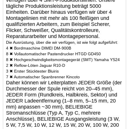
verfügen über 4 SMT-Produktionslinien. Unsere
tägliche Produktionsleistung beträgt 5000
Einheiten. Darüber hinaus verfügen wir über 4
Montagelinien mit mehr als 100 fleißigen und
qualifizierten Arbeitern, zum Beispiel Scherer,
Flicker, Schweißer, Qualitätskontrolleure,
Reparaturarbeiter und Montagepersonal.
Die Ausrüstung, über die wir verfügen, ist wie folgt aufgeführt:
4 ✖ Bordmaschine DIMEI DM-900B
8 ✖ Vollautomatischer Pastendrucker HTGD GD450
8 ✖ Hochgeschwindigkeitsmontagegerät (SMT) Yamaha YS24
2 ✖ Reflow-Löten Jaguar R10-D
3 ✖ Erster Stücktester Bluiris
7 ✖ Automatischer Spanbrenner Kincoto
Daher können wir Leiterplatten JEDER Größe (der
Durchmesser der Spule reicht von 20–45 mm),
JEDER Form (Rundkreis, Halbkreis, Sektor) und
JEDER Ladeentfernung (1–8 mm, 5–15 mm, 20
mm) anpassen ~30 mm), BELIEBIGE
Stromanschlüsse (Typ A, Typ C, mehrere
Anschlüsse), BELIEBIGE Ausgangsleistung (3 W,
5 W, 7,5 W, 10 W, 12 W, 15 W, 20 W, 100 W, 200