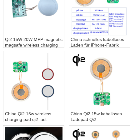
Qi2 15W 20W MPP magnetic
China schnelles kabelloses
magsafe wireless charging
Laden für iPhone-Fabrik
module magnet fast wireless
zum kabellosen Laden
charger for iPhone - COPY -
kdbcp1
China Qi2 15w wireless
China Qi2 15w kabelloses
charging pad qi2 fast
Ladepad Qi2
charger supplier - COPY -
Schnellladegerät Lieferant
e0pwvd