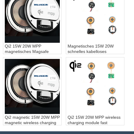
Qi2 15W 20W MPP
Magnetisches 15W 20W
magnetisches Magsafe
schnelles kabelloses
kabelloses Lademodul
Ladegerät, magnetisches
Magnet schnelles kabelloses
kabelloses Lademodul,
Ladegerät für iPhone
magnetische schnelle
kabellose Ladeanpassung
Qi2 magnetic 15W 20W MPP
Qi2 15W 20W MPP wireless
magnetic wireless charging
charging module fast
module magnet fast wireless
wireless charging
charging customization -
customization - COPY -