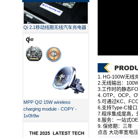
Qi 2.1移动线圈无线汽车充电器
1. HG-100W无
2.无线输出：100W
MPP QI2 15W wireless
3.工作时的静态F
charging module - COPY -
4. OTP、O
5.可通过KC、FCC
1v0h9w
6.支持Type-C
7.程序集成度高
8.服务：一站式O
9. 保修期：三年
点击
大功率宽电
为什么QI2比QI更好？