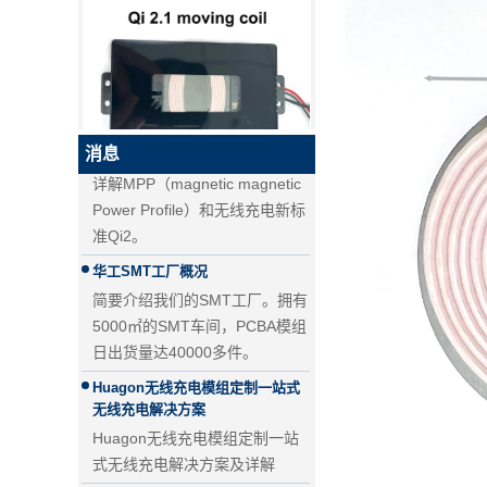
PD快充和QC快充的区别
PD快充和QC快充的区别
无线充电新标准Qi2来了！MPP详
解
详解MPP（magnetic magnetic
QI2.1 15W QI 2.1移动线圈无线
消息
充电器可移动无线充电器
Power Profile）和无线充电新标
准Qi2。
华工SMT工厂概况
简要介绍我们的SMT工厂。拥有
5000㎡的SMT车间，PCBA模组
日出货量达40000多件。
Huagon无线充电模组定制一站式
无线充电解决方案
Huagon无线充电模组定制一站
式无线充电解决方案及详解
25W QI2无线充电模块无线充电
器 - 副本-JCJW30
Huagon，我们已为 QI2 做好准备
Huagon，我们已为 QI2 做好准