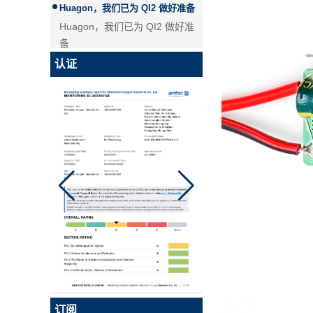
备
Huagon无线充电模块定制
华功无线充电模块定制能力及服
认证
务
华工，国内首家申请QI2认证的企
业！
Qi2是Qi的升级版本，是基于苹
果Magsafe技术的全新增强型无
Qi 2.1移动线圈无线汽车充电器
线充电标准。 Huagon已将我们
的产品交给认证机构开始认证。
MPP认证证书将于9月中旬出
炉。
什么是无线
无线充电是一种高效的充电方
式，华光专业从事无线充电模块
定制，华光是无线充电定制供应
商已有10多年的历史。
订阅