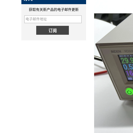
MPP QI2 15W wireless
超级大脑！Hugo的研发部门
charging module - COPY -
获取有关新产品的电子邮件更新
Spectra精密手持控制器MM60,
1v0h9w
精密手持控制器...
为什么QI2比QI更好？
PD快充和QC快充的区别
PD快充和QC快充的区别
无线充电新标准Qi2来了！MPP详
解
详解MPP（magnetic magnetic
Power Profile）和无线充电新标
QI2.1 15W QI 2.1移动线圈无线
准Qi2。
充电器可移动无线充电器
华工SMT工厂概况
简要介绍我们的SMT工厂。拥有
5000㎡的SMT车间，PCBA模组
日出货量达40000多件。
Huagon无线充电模组定制一站式