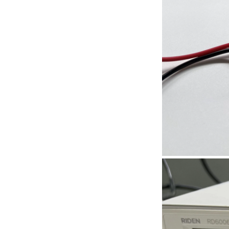
无线充电解决方案
Huagon无线充电模组定制一站
式无线充电解决方案及详解
Huagon，我们已为 QI2 做好准备
25W QI2无线充电模块无线充电
Huagon，我们已为 QI2 做好准
器 - 副本-JCJW30
备
Huagon无线充电模块定制
华功无线充电模块定制能力及服
务
华工，国内首家申请QI2认证的企
业！
Qi2是Qi的升级版本，是基于苹
果Magsafe技术的全新增强型无
线充电标准。 Huagon已将我们
的产品交给认证机构开始认证。
MPP认证证书将于9月中旬出
炉。