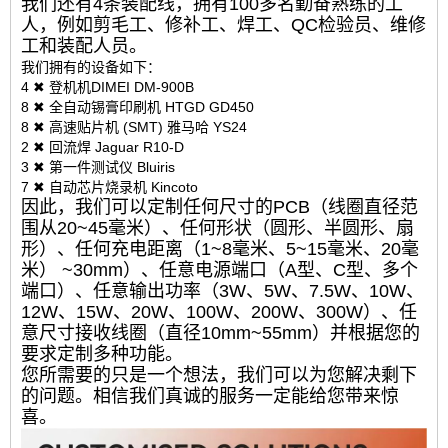
我们还有4条装配线，拥有100多名勤奋熟练的工
人，例如剪毛工、修补工、焊工、QC检验员、维修
工和装配人员。
我们拥有的设备如下：
4 ✖ 登机机DIMEI DM-900B
8 ✖ 全自动锡膏印刷机 HTGD GD450
8 ✖ 高速贴片机 (SMT) 雅马哈 YS24
2 ✖ 回流焊 Jaguar R10-D
3 ✖ 第一件测试仪 Bluiris
7 ✖ 自动芯片烧录机 Kincoto
因此，我们可以定制任何尺寸的PCB（线圈直径范
围从20~45毫米）、任何形状（圆形、半圆形、扇
形）、任何充电距离（1~8毫米、5~15毫米、20毫
米） ~30mm）、任意电源端口（A型、C型、多个
端口）、任意输出功率（3W、5W、7.5W、10W、
12W、15W、20W、100W、200W、300W）、任
意尺寸接收线圈（直径10mm~55mm）并根据您的
要求定制多种功能。
您所需要的只是一个想法，我们可以为您解决剩下
的问题。相信我们真诚的服务一定能给您带来惊
喜。