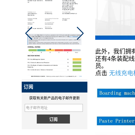
华工，国内首家申请QI2认证的企
业！
Qi2是Qi的升级版本，是基于苹
果Magsafe技术的全新增强型无
Qi 2.1移动线圈无线汽车充电器
线充电标准。 Huagon已将我们
的产品交给认证机构开始认证。
MPP认证证书将于9月中旬出
此外，我们拥有
炉。
还有4条装配
什么是无线
员。
无线充电是一种高效的充电方
点击
无线充电
式，华光专业从事无线充电模块
定制，华光是无线充电定制供应
订阅
商已有10多年的历史。
获取有关新产品的电子邮件更新
MPP QI2 15W wireless
超级大脑！Hugo的研发部门
charging module - COPY -
Spectra精密手持控制器MM60,
1v0h9w
精密手持控制器...
为什么QI2比QI更好？