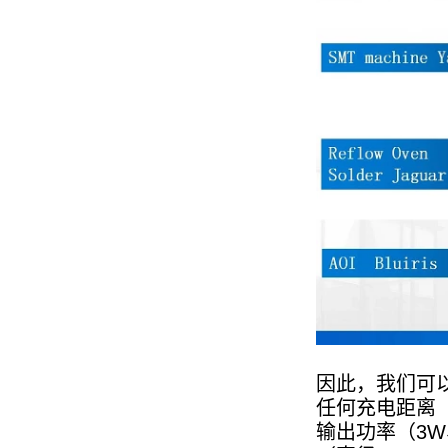
PD快充和QC快充的区别
PD快充和QC快充的区别
无线充电新标准Qi2来了！MPP详
解
详解MPP（magnetic magnetic
Power Profile）和无线充电新标
QI2.1 15W QI 2.1移动线圈无线
准Qi2。
充电器可移动无线充电器
华工SMT工厂概况
简要介绍我们的SMT工厂。拥有
5000㎡的SMT车间，PCBA模组
日出货量达40000多件。
Huagon无线充电模组定制一站式
无线充电解决方案
Huagon无线充电模组定制一站
因此，我们可以
式无线充电解决方案及详解
任何充电距离（
Huagon，我们已为 QI2 做好准备
输出功率（3W、
25W QI2无线充电模块无线充电
Huagon，我们已为 QI2 做好准