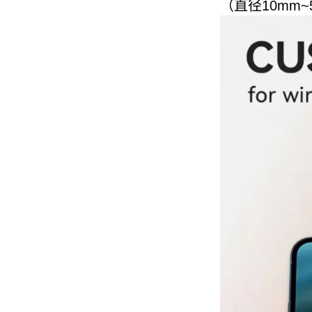
（直径10mm
器 - 副本-JCJW30
备
Huagon无线充电模块定制
华功无线充电模块定制能力及服
务
华工，国内首家申请QI2认证的企
业！
Qi2是Qi的升级版本，是基于苹
果Magsafe技术的全新增强型无
线充电标准。 Huagon已将我们
的产品交给认证机构开始认证。
MPP认证证书将于9月中旬出
炉。
什么是无线
无线充电是一种高效的充电方
式，华光专业从事无线充电模块
定制，华光是无线充电定制供应
商已有10多年的历史。