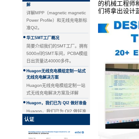
详解MPP（magnetic magnetic
QI2.1 15W QI 2.1移动线圈无线
的机械工程师和
Power Profile）和无线充电新标
充电器可移动无线充电器
们将拿出设计
准Qi2。
华工SMT工厂概况
简要介绍我们的SMT工厂。拥有
5000㎡的SMT车间，PCBA模组
日出货量达40000多件。
Huagon无线充电模组定制一站式
无线充电解决方案
Huagon无线充电模组定制一站
式无线充电解决方案及详解
25W QI2无线充电模块无线充电
器 - 副本-JCJW30
Huagon，我们已为 QI2 做好准备
Huagon，我们已为 QI2 做好准
备
Huagon无线充电模块定制
认证
华功无线充电模块定制能力及服
务