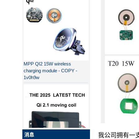
MPP QI2 15W wireless
charging module - COPY -
1v0h9w
为什么QI2比QI更好？
PD快充和QC快充的区别
PD快充和QC快充的区别
无线充电新标准Qi2来了！MPP详
解
我公司拥有一
消息