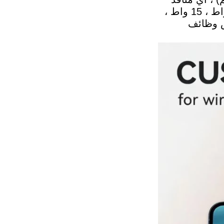
والشحن السريع QC
طاقة (النوع A ، النوع C ، منافذ متعددة) ، أي طاقة خرج (3 واط ، 5 واط ، 7.5 واط ، 10 واط ، 12 واط ، 15 واط ،
الفرق بين الشحن السريع PD
ال (قطر 10 مم ~ 55 مم) وتخصيص وظائف
والشحن السريع QC
Qi2 ، معيار جديد للشحن اللاسلكي ،
قادم！ شرح مفصل لـ MPP
شرح مفصل لـ MPP (ملف تعريف
الطاقة المغناطيسية المغناطيسية)
و Qi2 ، معيار جديد للشحن
25W QI2 الشحن اللاسلكي
اللاسلكي.
الشاحن اللاسلكي - نسخة -
نظرة عامة على مصنع Huagon
JCJW30
SMT
مقدمة موجزة عن مصنع SMT
الخاص بنا. مع ورشة 5000 SMT ،
يصل التسليم اليومي لوحدة PCBA
إلى أكثر من 40000 قطعة.
تخصيص وحدة الشحن اللاسلكي
Huagon حل الشحن اللاسلكي
الشامل