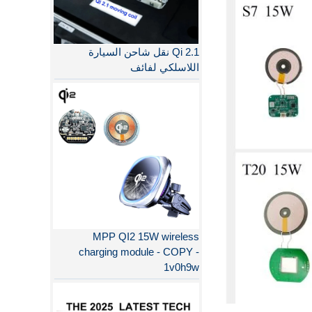
Qi 2.1 نقل شاحن السيارة
اللاسلكي لفائف
MPP QI2 15W wireless
charging module - COPY -
1v0h9w
لماذا QI2 أفضل من QI؟