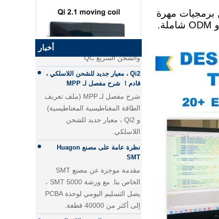
الفرق بين الشحن السريع PD
يتألف من 6 مهندسين إلكترونيين محترفين ، 6 مهندسين برمجيات مهرة
والشحن السريع QC
، 4 مهندسين ميكانيكيين ذوي خبرة و 4 مهندسين مخضرمين. يمكننا أن نقدم لك خدمة تصميم OEM و ODM شاملة.
الفرق بين الشحن السريع PD
والشحن السريع QC
أخبار
Qi2 ، معيار جديد للشحن اللاسلكي ،
قادم！ شرح مفصل لـ MPP
QI2.1 15W QI 2.1 نقل الشاحن
شرح مفصل لـ MPP (ملف تعريف
اللاسلكي المتحرك لفائف الشاحن
الطاقة المغناطيسية المغناطيسية)
اللاسلكي القابل للإزالة
و Qi2 ، معيار جديد للشحن
اللاسلكي.
نظرة عامة على مصنع Huagon
SMT
مقدمة موجزة عن مصنع SMT
الخاص بنا. مع ورشة 5000 SMT ،
يصل التسليم اليومي لوحدة PCBA
إلى أكثر من 40000 قطعة.
تخصيص وحدة الشحن اللاسلكي
25W QI2 الشحن اللاسلكي
Huagon حل الشحن اللاسلكي