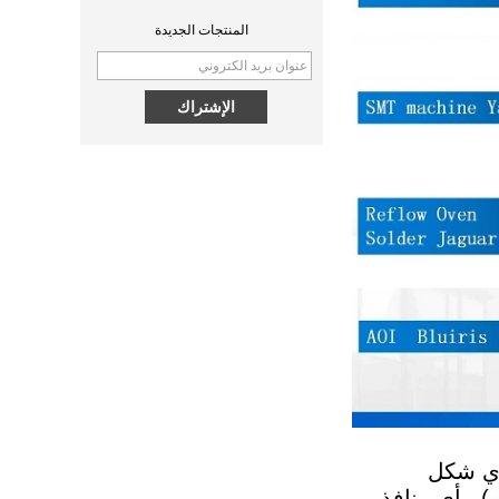
بدأت في التصديق. ستصدر شهادة
المنتجات الجديدة
مصادقة MPP في منتصف شهر
سبتمبر.
MPP QI2 15W wireless
ما هو اللاسلكي
charging module - COPY -
يعد الشحن اللاسلكي وسيلة فعالة
1v0h9w
للشحن وتخصصات Huagon في
تخصيص وحدة الشحن اللاسلكي ،
و Huagon هي مورد لتخصيص
الشحن اللاسلكي لأكثر من 10
سنوات.
عقل خارق! قسم البحث والتطوير
في هوغو
جهاز التحكم المحمول الدقيق
Spectra MM60 ، وحدة التحكم
المحمولة الدقيقة...
QI2.1 15W QI 2.1 نقل الشاحن
اللاسلكي المتحرك لفائف الشاحن
لماذا QI2 أفضل من QI؟
اللاسلكي القابل للإزالة
ر (يتراوح قطر الملف من 20 ~ 45 مم） ، أي شكل
الفرق بين الشحن السريع PD
 ، نصف الدائرة ، القطاع) ، أي مسافة شحن (1 ~ 8 مم ، 5 ~ 15 مم ، 20 ~ 30 مم) ، أي منافذ