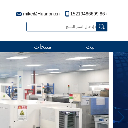
mike@Huagon.cn
+86 15219486699
بيت
منتجات