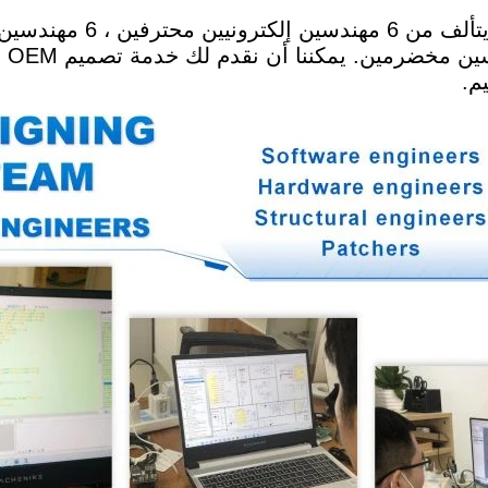
شركتنا لديها فريق تصميم محترف ومتطور ، 
م.