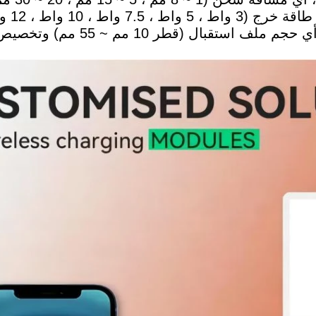
20 واط ، 100 واط ، 200 واط ، 300 واط) ، أي حجم ملف استقب