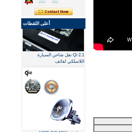
أعلى اللقطات
Qi 2.1 نقل شاحن السيارة
اللاسلكي لفائف
MPP QI2 15W wireless
charging module - COPY -