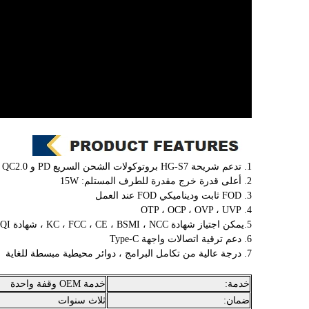
اتصل الآن
1. تدعم شريحة HG-S7 بروتوكولات الشحن السريع PD و QC2.0 و QC3.0 و AFC
2. أعلى قدرة خرج مقدرة للطرف المستلم: 15W
3. FOD ثابت وديناميكي FOD عند العمل
4. OTP ، OCP ، OVP ، UVP
5.يمكن اجتياز شهادة KC ، FCC ، CE ، BSMI ، NCC ، شهادة BPP 5W QI ، شهادة EPP 10W / 15W_QI
6. دعم ترقية اتصالات واجهة Type-C
7. درجة عالية من تكامل البرامج ، دوائر محيطية مبسطة للغاية
خدمة:
خدمة OEM وقفة واحدة
ضمان:
ثلاث سنوات