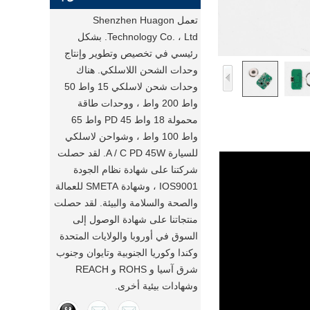
تعمل Shenzhen Huagon
Technology Co. ، Ltd. بشكل
رئيسي في تخصيص وتطوير وإنتاج
وحدات الشحن اللاسلكي. هناك
وحدات شحن لاسلكي 15 واط 50
واط 200 واط ، ووحدات طاقة
محمولة 18 واط PD 45 واط 65
واط 100 واط ، وشواحن لاسلكي
للسيارة A / C PD 45W. لقد حصلت
شركتنا على شهادة نظام الجودة
IOS9001 ، وشهادة SMETA للعمالة
والصحة والسلامة والبيئة. لقد حصلت
منتجاتنا على شهادة الوصول إلى
السوق في أوروبا والولايات المتحدة
وكندا وكوريا الجنوبية وتايوان وجنوب
شرق آسيا و ROHS و REACH
وشهادات بيئية أخرى.