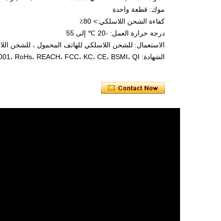
موك: قطعة واحدة
كفاءة الشحن اللاسلكي:> 80٪
درجة حرارة العمل: -20 ℃ إلى 55
الاستعمال: للشحن اللاسلكي للهاتف المحمول ، للشحن اللاس
الشهادة: SMETA، ISO 9001، RoHs، REACH، FCC، KC، CE، BSMI، QI