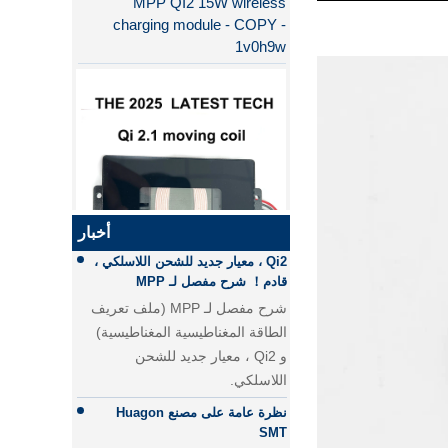
1v0h9w
لماذا QI2 أفضل من QI؟
الفرق بين الشحن السريع PD
والشحن السريع QC
الفرق بين الشحن السريع PD
والشحن السريع QC
أخبار
Qi2 ، معيار جديد للشحن اللاسلكي ،
قادم！ شرح مفصل لـ MPP
QI2.1 15W QI 2.1 نقل الشاحن
شرح مفصل لـ MPP (ملف تعريف
اللاسلكي المتحرك لفائف الشاحن
الطاقة المغناطيسية المغناطيسية)
اللاسلكي القابل للإزالة
و Qi2 ، معيار جديد للشحن
اللاسلكي.
نظرة عامة على مصنع Huagon
SMT
مقدمة موجزة عن مصنع SMT