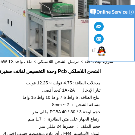
آنا
منزل، بيت
>
فئة
>
مرسل الشحن اللاسلكي
>
ملف واحد 15W TX
الشحن اللاسلكي Pcb وحدة التخصيص لفائف صغيرة للهواتف المحمولة
مدخلات الطاقة: 4.75 فولت ~ 12.25 فولت
تيار الإدخال ： 1A -2A كحد أقصى
انتاج الطاقة: 5 واط 7.5 واط 10 واط 15 واط
مسافة الشحن ： 2 ~ 8mm
حجم لوحة PCBA 40 * 30 * 3 مللي متر
ارتفاع الجهاز على متن الطائرة ： 1.7 ملم
حجم الملف ： قطرها 24 مللي متر
المواد الأساسية: FR4 ، أي مادة متخصصة حسب اختيارك