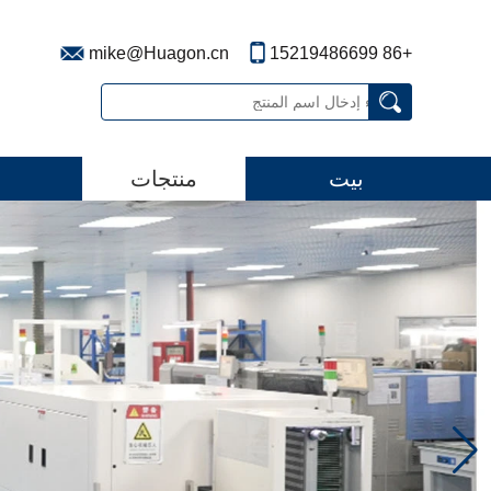
mike@Huagon.cn
+86 15219486699
بيت
منتجات