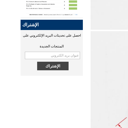
Qi2 هو نسخة مطورة من Qi
ومعيار شحن لاسلكي محسّن جديد
يعتمد على تقنية Magsafe من
الإشتراك
Apple. قامت Huagon بتسليم
منتجاتنا إلى سلطة التصديق التي
احصل على تحديثات البريد الإلكتروني على
بدأت في التصديق. ستصدر شهادة
مصادقة MPP في منتصف شهر
المنتجات الجديدة
سبتمبر.
MPP QI2 15W wireless
ما هو اللاسلكي
charging module - COPY -
يعد الشحن اللاسلكي وسيلة فعالة
1v0h9w
للشحن وتخصصات Huagon في
تخصيص وحدة الشحن اللاسلكي ،
و Huagon هي مورد لتخصيص
الشحن اللاسلكي لأكثر من 10
سنوات.
عقل خارق! قسم البحث والتطوير
في هوغو
جهاز التحكم المحمول الدقيق