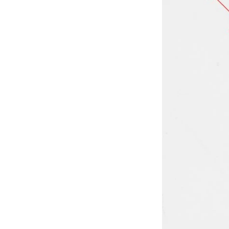
Spectra MM60 ، وحدة التحكم
المحمولة الدقيقة...
QI2.1 15W QI 2.1 نقل الشاحن
اللاسلكي المتحرك لفائف الشاحن
لماذا QI2 أفضل من QI؟
اللاسلكي القابل للإزالة
الفرق بين الشحن السريع PD
والشحن السريع QC
الفرق بين الشحن السريع PD
والشحن السريع QC
Qi2 ، معيار جديد للشحن اللاسلكي ،
قادم！ شرح مفصل لـ MPP
شرح مفصل لـ MPP (ملف تعريف
الطاقة المغناطيسية المغناطيسية)
و Qi2 ، معيار جديد للشحن
25W QI2 الشحن اللاسلكي
اللاسلكي.
الشاحن اللاسلكي - نسخة -
نظرة عامة على مصنع Huagon
JCJW30
SMT
مقدمة موجزة عن مصنع SMT
الخاص بنا. مع ورشة 5000 SMT ،