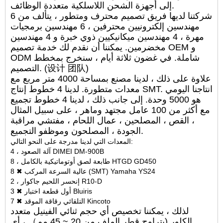
إلى أجهزة الشحن اللاسلكية متعددة الوظائف.
شركتنا لديها فريق تصميم محترف ومتطور ، يتألف من 6
مهندسين إلكترونيين محترفين ، 6 مهندسين برمجيات
مهرة ، 4 مهندسين ميكانيكيين ذوي خبرة و 4 مهندسين
مخضرمين. يمكننا أن نقدم لك خدمة تصميم OEM و
ODM شاملة. في غضون ثلاثة أيام ، سنخرج بمخطط
التصميم. (设计 团队)
علاوة على ذلك ، لدينا مصنع بمساحة 4000 متر مربع مع
معدات متطورة. لدينا 4 خطوط إنتاج SMT. انتاجنا اليومي
هو 5000 وحدة. إلى جانب ذلك ، لدينا 4 خطوط تجميع
مع أكثر من 100 عامل مجتهد وماهر ، على سبيل المثال
، القص ، المصلحين ، عمال اللحام ، مفتشي مراقبة
الجودة ، المصلحون وموظفو التجميع.
المعدات التي لدينا مدرجة على النحو التالي:
4 ، آلة الصعود DIMEI DM-900B
8 ، طابعة لصق أوتوماتيكية بالكامل HTGD GD450
8 ✖ عالية السرعة المركب (SMT) Yamaha YS24
2 ، إنحسر اللحيم جاكوار R10-D
3 ✖ أول قطعة اختبار Bluiris
7 ✖ التلقائي رقاقة الموقد Kincoto
لذلك ، يمكننا تخصيص أي حجم ثنائي الفينيل متعدد
الكلور (يتراوح قطر الملف من 20 ~ 45 مم） ، أي