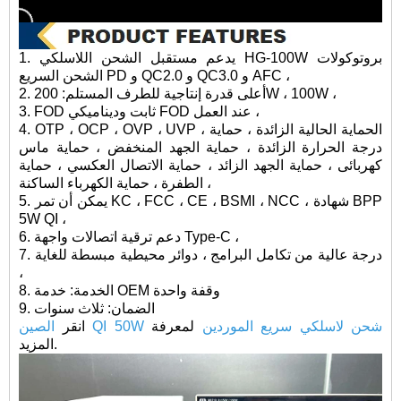
1. يدعم مستقبل الشحن اللاسلكي HG-100W بروتوكولات
الشحن السريع PD و QC2.0 و QC3.0 و AFC ،
2. أعلى قدرة إنتاجية للطرف المستلم: 200W ، 100W ،
3. FOD ثابت وديناميكي FOD عند العمل ،
4. OTP ، OCP ، OVP ، UVP ، الحماية الحالية الزائدة ، حماية
درجة الحرارة الزائدة ، حماية الجهد المنخفض ، حماية ماس
كهربائى ، حماية الجهد الزائد ، حماية الاتصال العكسي ، حماية
الطفرة ، حماية الكهرباء الساكنة ،
5. يمكن أن تمر KC ، FCC ، CE ، BSMI ، NCC ، شهادة BPP
5W QI ،
6. دعم ترقية اتصالات واجهة Type-C ،
7. درجة عالية من تكامل البرامج ، دوائر محيطية مبسطة للغاية
،
8. الخدمة: خدمة OEM وقفة واحدة
9. الضمان: ثلاث سنوات
الصين QI 50W شحن لاسلكي سريع الموردين
لمعرفة
انقر
المزيد.