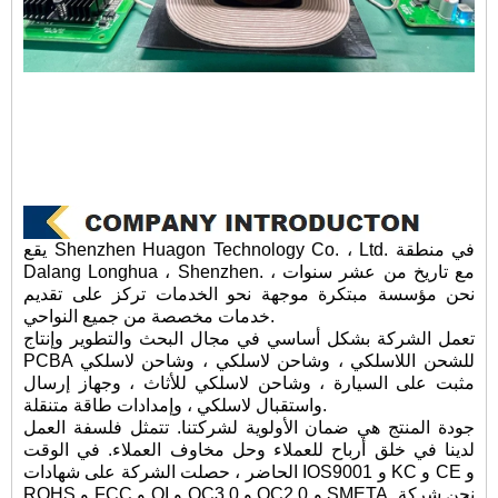
يقع Shenzhen Huagon Technology Co. ، Ltd. في منطقة
Dalang Longhua ، Shenzhen. مع تاريخ من عشر سنوات ،
نحن مؤسسة مبتكرة موجهة نحو الخدمات تركز على تقديم
خدمات مخصصة من جميع النواحي.
تعمل الشركة بشكل أساسي في مجال البحث والتطوير وإنتاج
PCBA للشحن اللاسلكي ، وشاحن لاسلكي ، وشاحن لاسلكي
مثبت على السيارة ، وشاحن لاسلكي للأثاث ، وجهاز إرسال
واستقبال لاسلكي ، وإمدادات طاقة متنقلة.
جودة المنتج هي ضمان الأولوية لشركتنا. تتمثل فلسفة العمل
لدينا في خلق أرباح للعملاء وحل مخاوف العملاء. في الوقت
الحاضر ، حصلت الشركة على شهادات IOS9001 و KC و CE و
ROHS و FCC و QI و QC3.0 و QC2.0 و SMETA. نحن شركة