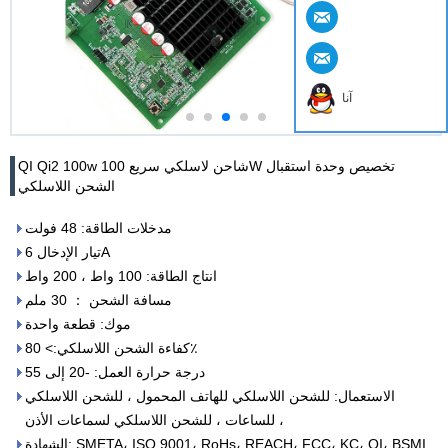
آنا
QI Qi2 100w شاحن لاسلكي سريع 100W تخصيص وحدة استقبال
الشحن اللاسلكي
مدخلات الطاقة: 48 فولت
تيار الإدخال 6A
انتاج الطاقة: 100 واط ، 200 واط
مسافة الشحن ： 30 ملم
موك: قطعة واحدة
كفاءة الشحن اللاسلكي:> 80٪
درجة حرارة العمل: -20 إلى 55
الاستعمال: للشحن اللاسلكي للهاتف المحمول ، للشحن اللاسلكي
للساعات ، للشحن اللاسلكي لسماعات الأذن ،
الشهادة: SMETA، ISO 9001، RoHs، REACH، FCC، KC، QI، BSMI.