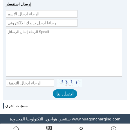
إرسال استفسار
منتجات اخرى
شنتشن هواجون التكنولوجيا المحدودة www.huagoncharging.com