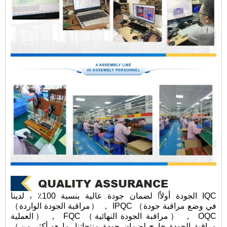
الجودة أولاً! لضمان جودة عالية بنسبة 100٪ ، لدينا IQC
（مراقبة الجودة الواردة） ， IPQC （في وضع مراقبة جودة
العملية） ， FQC （مراقبة الجودة النهائية） ， OQC
（مراقبة الجودة خارج لضمان جودة منتجاتنا. ما هو أكثر من