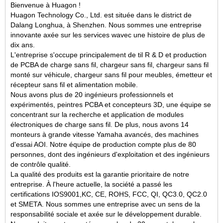
Bienvenue à Huagon !
Huagon Technology Co., Ltd. est située dans le district de
Dalang Longhua, à Shenzhen. Nous sommes une entreprise
innovante axée sur les services w
avec une histoire de plus de
dix ans
.
L'entreprise s'occupe principalement de
t
il R & D et production
de PCBA de charge sans fil, chargeur sans fil, chargeur sans fil
monté sur véhicule, chargeur sans fil pour meubles, émetteur et
récepteur sans fil et alimentation mobile
.
Nous avons plus de 20 ingénieurs professionnels et
expérimentés, peintres PCBA et concepteurs 3D, une équipe se
concentrant sur la recherche et
application
de modules
électroniques de charge sans fil. De plus, nous avons 14
monteurs à grande vitesse Yamaha avancés, des machines
d'essai AOI. Notre équipe de production compte plus de 80
personnes, dont des ingénieurs d'exploitation et des ingénieurs
de contrôle qualité.
La qualité des produits est la garantie prioritaire de notre
entreprise. À l'heure actuelle, la société a passé les
certifications IOS9001,KC, CE, ROHS, FCC, QI, QC3.0, QC2.0
et SMETA
.
Nous sommes une entreprise avec un sens de la
responsabilité sociale et axée sur le développement durable.