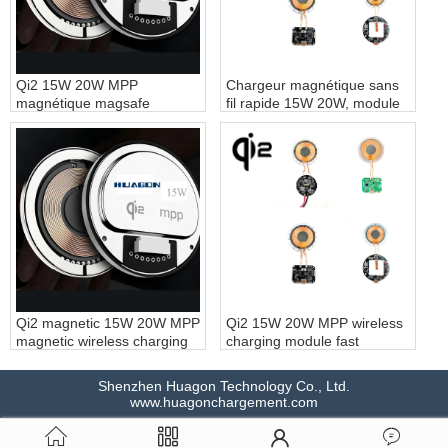
Qi2 15W 20W MPP
Chargeur magnétique sans
magnétique magsafe
fil rapide 15W 20W, module
module de charge sans fil
de charge magnétique sans
aimant chargeur sans fil
fil, aimant, charge rapide
rapide pour iPhone
sans fil, personnalisation
Qi2 magnetic 15W 20W MPP
Qi2 15W 20W MPP wireless
magnetic wireless charging
charging module fast
module magnet fast wireless
wireless charging
charging customization -
customization - COPY -
Shenzhen Huagon Technology Co., Ltd.
COPY - g4acen
echtdm
www.huagonchargement.com