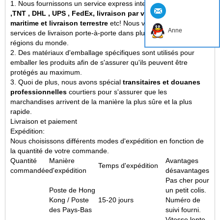
1. Nous fournissons un service express international :
EMS
,TNT , DHL , UPS , FedEx, livraison par vol, livraison
maritime et livraison terrestre
etc! Nous vous proposons
Anne
services de livraison porte-à-porte
dans plus de 200 pays et
régions du monde.
2. Des matériaux d'emballage spécifiques sont utilisés pour
emballer les produits afin de s'assurer qu'ils peuvent être
protégés au maximum.
3. Quoi de plus, nous avons spécial
transitaires et douanes
professionnelles
courtiers pour s'assurer que les
marchandises arrivent de la manière la plus sûre et la plus
rapide.
Livraison et paiement
Expédition:
Nous choisissons différents modes d'expédition en fonction de
la quantité de votre commande.
Quantité
Manière
Avantages
Temps d'expédition
commandée
d'expédition
désavantages
Pas cher pour
Poste de Hong
un petit colis.
Kong / Poste
15-20 jours
Numéro de
des Pays-Bas
suivi fourni.
Vitesse lente.