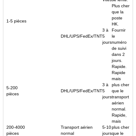
Plus cher
que la
poste
1-5 pièces
HK.
3 à
Fournir
DHL/UPS/FedEx/TNT
5
le
jours
numéro
de suivi
dans 2
jours.
Rapide.
Rapide
mais
3 à
plus cher
5-200
DHL/UPS/FedEx/TNT
5
que le
pièces
jours
transport
aérien
normal.
Rapide,
mais
200-4000
Transport aérien
5-10
plus cher
pièces
normal
jours
que le