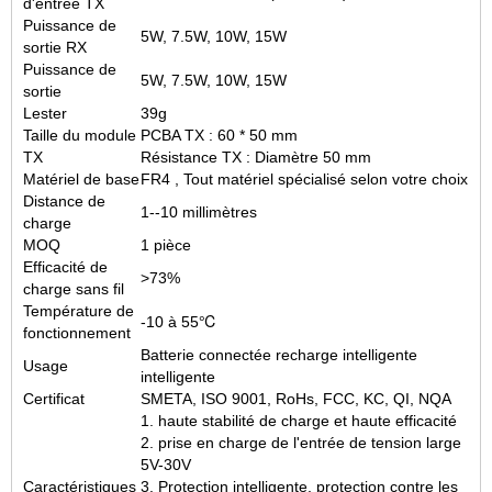
d'entrée TX
Puissance de
5W, 7.5W, 10W, 15W
sortie RX
Puissance de
5W, 7.5W, 10W, 15W
sortie
Lester
39g
Taille du module
PCBA TX : 60 * 50 mm
TX
Résistance TX : Diamètre 50 mm
Matériel de base
FR4 , Tout matériel spécialisé selon votre choix
Distance de
1--10 millimètres
charge
MOQ
1 pièce
Efficacité de
>73%
charge sans fil
Température de
-10 à 55℃
fonctionnement
Batterie connectée recharge intelligente
Usage
intelligente
Certificat
SMETA, ISO 9001, RoHs, FCC, KC, QI, NQA
1. haute stabilité de charge et haute efficacité
2. prise en charge de l'entrée de tension large
5V-30V
Caractéristiques
3. Protection intelligente, protection contre les