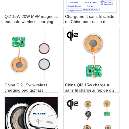
Qi2 15W 20W MPP magnetic
Chargement sans fil rapide
magsafe wireless charging
en Chine pour usine de
module magnet fast wireless
charge sans fil iPhone
charger for iPhone - COPY -
kdbcp1
China Qi2 15w wireless
Chine Qi2 15w chargeur
charging pad qi2 fast
sans fil chargeur rapide qi2
charger supplier - COPY -
fournisseur
e0pwvd