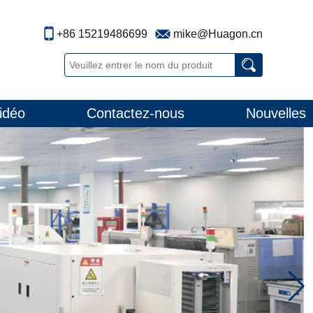
+86 15219486699
mike@Huagon.cn
idéo
Contactez-nous
Nouvelles