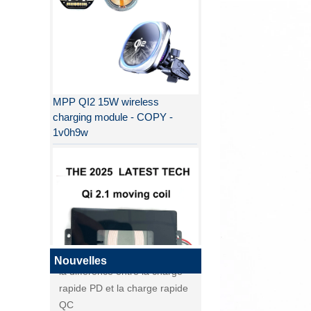
MPP QI2 15W wireless
charging module - COPY -
1v0h9w
Pourquoi QI2 est meilleur que
QI ?
la différence entre la charge
rapide PD et la charge rapide
QC
la différence entre la charge
Nouvelles
rapide PD et la charge rapide
QI2
QC
Qi2, nouvelle norme de charge