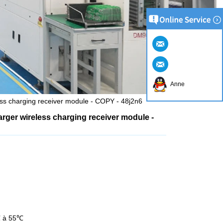
Anne
ess charging receiver module - COPY - 48j2n6
arger wireless charging receiver module -
℃ à 55℃