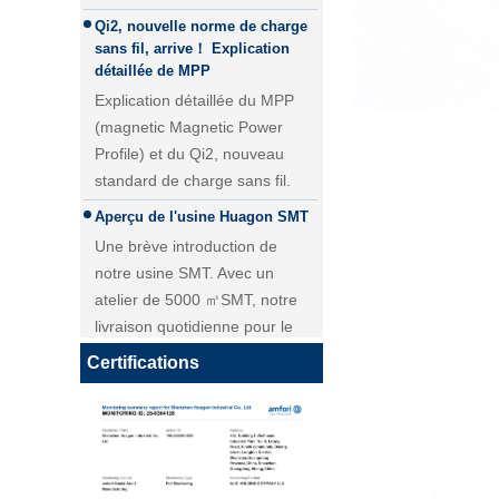
sans fil, arrive！ Explication
détaillée de MPP
Explication détaillée du MPP
(magnetic Magnetic Power
Profile) et du Qi2, nouveau
standard de charge sans fil.
Aperçu de l'usine Huagon SMT
Une brève introduction de
Module de charge sans fil 25W
notre usine SMT. Avec un
QI2 Chargeur sans fil - Copie -
atelier de 5000 ㎡SMT, notre
JCJW30
livraison quotidienne pour le
module PCBA atteint plus de 40
000 pièces.
Certifications
Personnalisation du module de
charge sans fil Huagon solution
de charge sans fil unique
Personnalisation du module de
charge sans fil Huagon solution