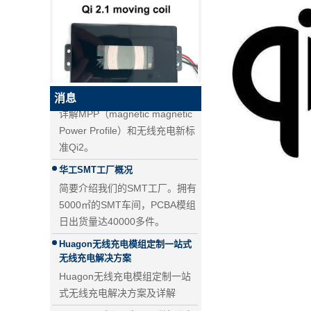
PD快充和QC快充的区别
PD快充和QC快充的区别
无线充电新标准Qi2来了！MPP详
解
详解MPP（magnetic magnetic
QI2.1 15W QI 2.1移动线圈无线
消息
Power Profile）和无线充电新标
充电器可移动无线充电器
准Qi2。
华工SMT工厂概况
简要介绍我们的SMT工厂。拥有
5000㎡的SMT车间，PCBA模组
日出货量达40000多件。
Huagon无线充电模组定制一站式
无线充电解决方案
Huagon无线充电模组定制一站
式无线充电解决方案及详解
25W QI2无线充电模块无线充电
器 - 副本-JCJW30
Huagon，我们已为 QI2 做好准备