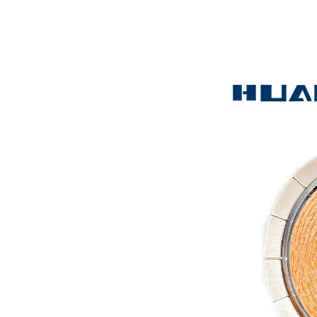
无线充电解决方案
Huagon无线充电模组定制一站
式无线充电解决方案及详解
Huagon，我们已为 QI2 做好准备
25W QI2无线充电模块无线充电
Huagon，我们已为 QI2 做好准
器 - 副本-JCJW30
备
Huagon无线充电模块定制
华功无线充电模块定制能力及服
务
华工，国内首家申请QI2认证的企
业！
Qi2是Qi的升级版本，是基于苹
果Magsafe技术的全新增强型无
线充电标准。 Huagon已将我们
的产品交给认证机构开始认证。
MPP认证证书将于9月中旬出
炉。