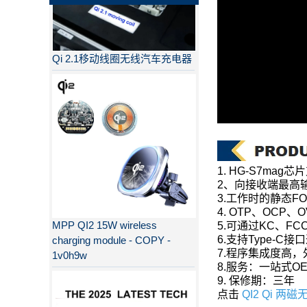
Qi 2.1移动线圈无线汽车充电器
1. HG-S7mag
2、向接收端最高
3.工作时的静态F
MPP QI2 15W wireless
4. OTP、OCP、
charging module - COPY -
5.可通过KC、FCC
1v0h9w
6.支持Type-C
7.程序集成度高
8.服务：一站式O
9. 保修期：三年
点击
QI2 Qi 
为什么QI2比QI更好？