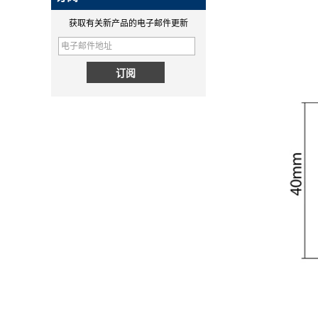
MPP QI2 15W wireless
超级大脑！Hugo的研发部门
获取有关新产品的电子邮件更新
charging module - COPY -
Spectra精密手持控制器MM60,
1v0h9w
精密手持控制器...
为什么QI2比QI更好？
PD快充和QC快充的区别
PD快充和QC快充的区别
无线充电新标准Qi2来了！MPP详
解
详解MPP（magnetic magnetic
Power Profile）和无线充电新标
QI2.1 15W QI 2.1移动线圈无线
准Qi2。
充电器可移动无线充电器
华工SMT工厂概况
简要介绍我们的SMT工厂。拥有
5000㎡的SMT车间，PCBA模组
日出货量达40000多件。
Huagon无线充电模组定制一站式