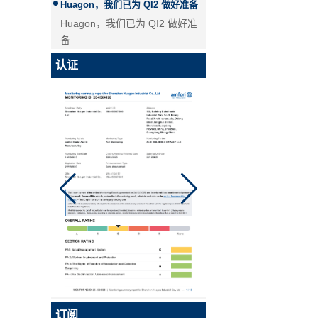
Huagon，我们已为 QI2 做好准
备
Huagon无线充电模块定制
华功无线充电模块定制能力及服
认证
务
华工，国内首家申请QI2认证的企
业！
Qi2是Qi的升级版本，是基于苹
果Magsafe技术的全新增强型无
Qi 2.1移动线圈无线汽车充电器
线充电标准。 Huagon已将我们
的产品交给认证机构开始认证。
MPP认证证书将于9月中旬出
炉。
什么是无线
无线充电是一种高效的充电方
式，华光专业从事无线充电模块
定制，华光是无线充电定制供应
商已有10多年的历史。
订阅