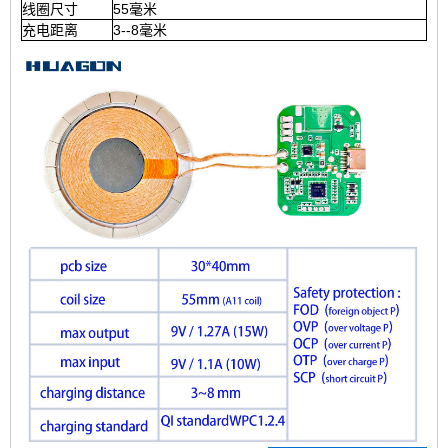
线圈尺寸
55毫米
充电距离
3--8毫米