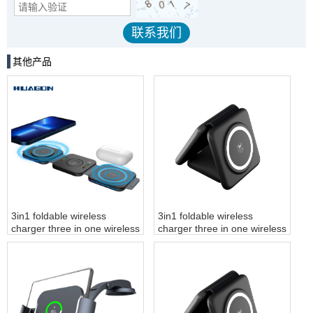
其他产品
3in1 foldable wireless
3in1 foldable wireless
charger three in one wireless
charger three in one wireless
charger - COPY - itdm98
charger customization fast
wireless charger station for
Iphone watch airbuds -
COPY - q0ul3j