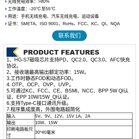
无线充电效率：>80%
工作温度：-20℃至55℃
用途：手机无线充电、汽车无线充电、运动设备
证书：SMETA、ISO 9001、RoHs、FCC、KC、QI、NQA
联系我们
1、HG-S7磁吸芯片支持PD、QC2.0、QC3.0、AFC快充
协议。
2、接收端最高输出额定功率：15W。
3.工作时静态FOD和动态FOD。
4. OTP、OCP、OVP、UVP。
5.可通过KC、FCC、CE、BSMI、NCC、BPP 5W QI认
证、EPP 10W/15W_QI认证。
6.支持Type-C接口通讯升级。
7.程序集成度高，外围电路超简化
输入
5V、9V、12V、15V 1A、2A
输出
10W、15W
印刷电路板尺
30*40毫米
寸