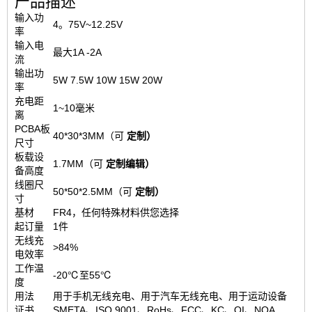
产品描述
输入功
4。75V~12.25V
率
输入电
最大1A -2A
流
输出功
5W 7.5W 10W 15W 20W
率
充电距
1~10毫米
离
PCBA板
40*30*3MM（可
定制）
尺寸
板载设
1.7MM（可
定制
编辑
）
备高度
线圈尺
50*50*2.5MM（可
定制）
寸
基材
FR4，任何特殊材料供您选择
起订量
1件
无线充
>84%
电效率
工作温
-20℃至55℃
度
用法
用于手机无线充电、用于汽车无线充电、用于运动设备
证书
SMETA、ISO 9001、RoHs、FCC、KC、QI、NQA