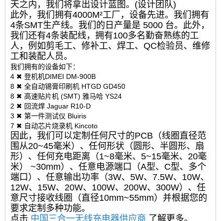
天之内，我们将拿出设计蓝图。(设计团队)
此外，我们拥有4000M²工厂，设备先进。我们拥有
4条SMT生产线。我们的日产量是 5000 台。此外，
我们还有4条装配线，拥有100多名勤奋熟练的工
人，例如剪毛工、修补工、焊工、QC检验员、维修
工和装配人员。
我们拥有的设备如下：
4 ✖ 登机机DIMEI DM-900B
8 ✖ 全自动锡膏印刷机 HTGD GD450
8 ✖ 高速贴片机 (SMT) 雅马哈 YS24
2 ✖ 回流焊 Jaguar R10-D
3 ✖ 第一件测试仪 Bluiris
7 ✖ 自动芯片烧录机 Kincoto
因此，我们可以定制任何尺寸的PCB（线圈直径范
围从20~45毫米）、任何形状（圆形、半圆形、扇
形）、任何充电距离（1~8毫米、5~15毫米、20毫
米） ~30mm）、任意电源端口（A型、C型、多个
端口）、任意输出功率（3W、5W、7.5W、10W、
12W、15W、20W、100W、200W、300W）、任
意尺寸接收线圈（直径10mm~55mm）并根据您的
要求定制多种功能。
点击
中国三合一无线充电器供应商
了解更多。