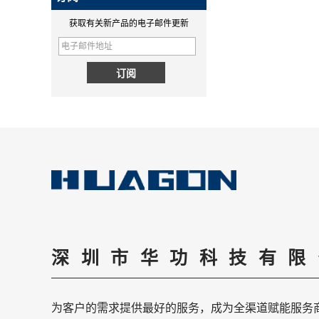
什么是无线
无线充电是一种高效的充电方
获取有关新产品的电子邮件更新
MPP QI2 15W wireless
式，华光专业从事无线充电模块
charging module - COPY -
定制，华光是无线充电定制供应
1v0h9w
商已有10多年的历史。
为什么QI2比QI更好？
PD快充和QC快充的区别
PD快充和QC快充的区别
无线充电新标准Qi2来了！MPP详
解
详解MPP（magnetic magnetic
Power Profile）和无线充电新标
QI2.1 15W QI 2.1移动线圈无线
准Qi2。
充电器可移动无线充电器
深圳市华功科技有限
华工SMT工厂概况
简要介绍我们的SMT工厂。拥有
5000㎡的SMT车间，PCBA模组
为客户的需求提供最好的服务，成为全渠道赋能服务
日出货量达40000多件。