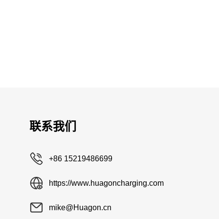
联系我们
+86 15219486699
https://www.huagoncharging.com
mike@Huagon.cn