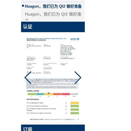
器 - 副本-JCJW30
Huagon，我们已为 QI2 做好准备
Huagon，我们已为 QI2 做好准
备
Huagon无线充电模块定制
认证
华功无线充电模块定制能力及服
务
华工，国内首家申请QI2认证的企
业！
Qi2是Qi的升级版本，是基于苹
果Magsafe技术的全新增强型无
Qi 2.1移动线圈无线汽车充电器
线充电标准。 Huagon已将我们
的产品交给认证机构开始认证。
MPP认证证书将于9月中旬出
炉。
超级大脑！Hugo的研发部门
Spectra精密手持控制器MM60,
精密手持控制器...
订阅