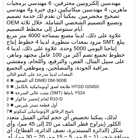
مهندسين إلكترونيين محترفين، 6 مهندسي برمجيات
ماهرين، 4 مهندسين ميكانيكيين ذوي خبرة و4 مهندسي
تصحيح مخضرمين. يمكننا أن نقدم لك خدمة تصميم
OEM وتصنيع التصميم الشخصي الشاملة. خلال ثلاثة
أيام سنتوصل إلى مخطط التصميم.
علاوة على ذلك، لدينا مصنع بمساحة 4000 متر مربع
مزود بمعدات متطورة. لدينا 4 خطوط إنتاج SMT. يبلغ
إنتاجنا اليومي 5000 وحدة. علاوة على ذلك، لدينا 4
خطوط تجميع تضم أكثر من 100 عامل مجتهد وماهر،
على سبيل المثال، القص، والترقيع، واللحام، ومفتشي
مراقبة الجودة، والمصلحين، وموظفي التجميع.
المعدات لدينا مدرجة على النحو التالي:
4 ✖ آلة الصعود DIMEI DM-900B
8 ✖ طابعة لصق أوتوماتيكية بالكامل HTGD GD450
8 ✖ مثبت عالي السرعة (SMT) ياماها YS24
2 ✖ لحام إنحسر جاكوار R10-D
3 ✖ أول قطعة تستر بليريس
7✖ ناسخ الرقائق الأوتوماتيكي كينكوتو
لذلك، يمكننا تخصيص أي حجم لثنائي الفينيل متعدد
الكلور (يتراوح قطر الملف من 20 إلى 45 مم)، وأي
شكل (الدائرة المستديرة، نصف الدائرة، القطاع)، أي
مسافة شحن (1 ~ 8 مم، 5 ~ 15 مم، 20 ~ 30 مم)، أي