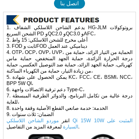
اتصل بنا
1. يدعم الشاحن اللاسلكي الشفاف HG-JLM بروتوكولات
الشحن السريع PD وQC2.0 وQC3.0 وAFC،
2. أعلى مخرج للشحن اللاسلكي: 15 واط
3. FOD ثابت وFOD ديناميكي عند العمل
4. OTP، OCP، OVP، UVP، الحماية من التيار الزائد، حماية من
درجة الحرارة الزائدة، حماية الجهد المنخفض، حماية ماس
كهربائى، حماية الجهد الزائد، حماية ضد التوصيل العكسي، حماية
من زيادة التيار، حماية من الكهرباء الساكنة،
5. يمكن الحصول على شهادة KC، FCC، CE، BSMI، NCC،
BPP 5W QI،
6. دعم ترقية الاتصالات واجهة Type-C،
7. درجة عالية من تكامل البرنامج، والدوائر الطرفية المبسطة
للغاية،
8. الخدمة: خدمة صانعي القطع الأصلية وقفة واحدة
9. الضمان: ثلاث سنوات
انقر
موردو الشاحن اللاسلكي Qi 15W 10W المثبت على
لمعرفة المزيد من التفاصيل.
السيارة