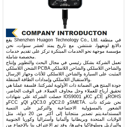
يقع Shenzhen Huagon Technology Co., Ltd. في منطقة
دالانغ لونغهوا، شنتشن. مع تاريخ يمتد لعشر سنوات، نحن
مؤسسة موجهة نحو الخدمات المبتكرة تركز على تقديم خدمات
مخصصة شاملة.
تعمل الشركة بشكل رئيسي في مجال البحث والتطوير وإنتاج
الشحن اللاسلكي PCBA والشاحن اللاسلكي والشاحن اللاسلكي
المثبت على السيارة والشاحن اللاسلكي للأثاث وجهاز الإرسال
والاستقبال اللاسلكي وإمدادات الطاقة المتنقلة.
جودة المنتج هي الضمانة ذات الأولوية لشركتنا. فلسفة عملنا هي
تحقيق أرباح للعملاء وحل مخاوف العملاء. في الوقت الحاضر،
حصلت الشركة على شهادات IOS9001 وKC وCE وROHS
وFCC وQI وQC3.0 وQC2.0 وSMETA. نحن شركة ذات
الشعور بالمسؤولية الاجتماعية والتركيز على التنمية
المستدامة.يتم تصدير منتجاتنا إلى أكثر من 20 دولة، مثل
الولايات المتحدة وبريطانيا وألمانيا وأستراليا وكوريا الجنوبية
والبرازيل وسلوفاكيا وغيرها، وقد تم الاعتراف بنا بالإجماع من