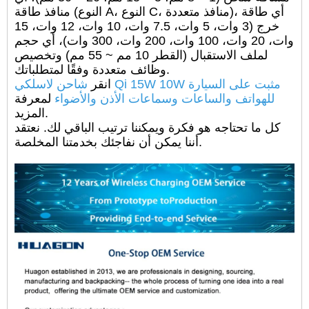
منافذ طاقة (النوع A، النوع C، منافذ متعددة)، أي طاقة
خرج (3 وات، 5 وات، 7.5 وات، 10 وات، 12 وات، 15
وات، 20 وات، 100 وات، 200 وات، 300 وات)، أي حجم
لملف الاستقبال (القطر 10 مم ~ 55 مم) وتخصيص
وظائف متعددة وفقًا لمتطلباتك.
انقر
شاحن لاسلكي Qi 15W 10W مثبت على السيارة
للهواتف والساعات وسماعات الأذن والأضواء
لمعرفة
المزيد.
كل ما تحتاجه هو فكرة ويمكننا ترتيب الباقي لك. نعتقد
أننا يمكن أن نفاجئك بخدمتنا المخلصة.