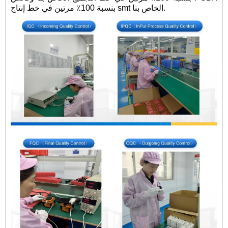
بنسبة 100٪ مرتين في خط إنتاج smt الخاص بنا.