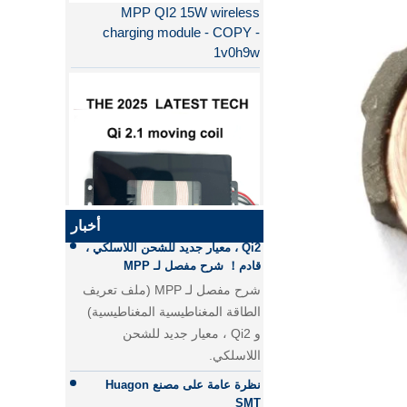
charging module - COPY -
1v0h9w
لماذا QI2 أفضل من QI؟
الفرق بين الشحن السريع PD
والشحن السريع QC
الفرق بين الشحن السريع PD
والشحن السريع QC
Qi2 ، معيار جديد للشحن اللاسلكي ،
أخبار
قادم！ شرح مفصل لـ MPP
QI2.1 15W QI 2.1 نقل الشاحن
شرح مفصل لـ MPP (ملف تعريف
اللاسلكي المتحرك لفائف الشاحن
الطاقة المغناطيسية المغناطيسية)
اللاسلكي القابل للإزالة
و Qi2 ، معيار جديد للشحن
اللاسلكي.
نظرة عامة على مصنع Huagon
SMT
مقدمة موجزة عن مصنع SMT