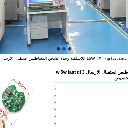
>
qi fast smart watch اللاسلكية وحدة الشحن المغناطيس استقبال الارسال 3 w 5w fast qi