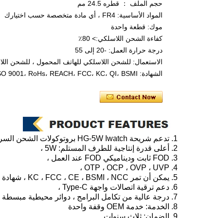
حجم الملف ： قطره 24.5 مم
المواد الأساسية: FR4 ، أي مادة متخصصة حسب اختيارك
موك: قطعة واحدة
كفاءة الشحن اللاسلكي:> 80٪
درجة حرارة العمل: -20 إلى 55
الاستعمال: للشحن اللاسلكي للهاتف المحمول ، للشحن اللاس
الشهادة: SMETA، ISO 9001، RoHs، REACH، FCC، KC، QI، BSMI.
1. تدعم شريحة HG-5W Iwatch بروتوكولات الشحن السريع PD و QC2.0 و QC3.0 و AFC ،
2. أعلى قدرة إنتاجية للطرف المستلم: 5W ،
3. FOD ثابت وديناميكي FOD عند العمل ،
4. OTP ، OCP ، OVP ، UVP ،
5. يمكن أن تمر KC ، FCC ، CE ، BSMI ، NCC ، شهادة BPP 5W QI ،
6. دعم ترقية اتصالات واجهة Type-C ،
7. درجة عالية من تكامل البرامج ، دوائر محيطية مبسطة للغاية ،
8. الخدمة: خدمة OEM وقفة واحدة
9. الضمان: ثلاث سنوات