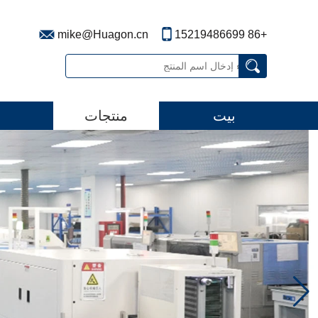
mike@Huagon.cn
+86 15219486699
بيت
منتجات