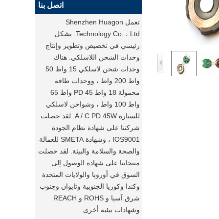
اتصل بنا
تعمل Shenzhen Huagon
Technology Co. ، Ltd. بشكل
رئيسي في تخصيص وتطوير وإنتاج
وحدات الشحن اللاسلكي. هناك
وحدات شحن لاسلكي 15 واط 50
واط 200 واط ، ووحدات طاقة
محمولة 18 واط PD 45 واط 65
واط 100 واط ، وشواحن لاسلكي
للسيارة A / C PD 45W. لقد حصلت
شركتنا على شهادة نظام الجودة
IOS9001 ، وشهادة SMETA للعمالة
والصحة والسلامة والبيئة. لقد حصلت
منتجاتنا على شهادة الوصول إلى
السوق في أوروبا والولايات المتحدة
وكندا وكوريا الجنوبية وتايوان وجنوب
شرق آسيا و ROHS و REACH
وشهادات بيئية أخرى.