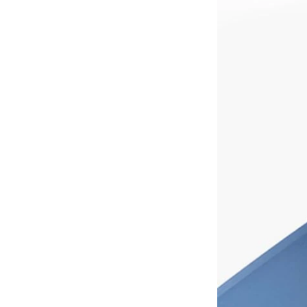
جهاز التحكم المحمول الدقيق
Spectra MM60 ، وحدة التحكم
المحمولة الدقيقة...
QI2.1 15W QI 2.1 نقل الشاحن
اللاسلكي المتحرك لفائف الشاحن
لماذا QI2 أفضل من QI؟
اللاسلكي القابل للإزالة
الفرق بين الشحن السريع PD
والشحن السريع QC
الفرق بين الشحن السريع PD
والشحن السريع QC
Qi2 ، معيار جديد للشحن اللاسلكي ،
قادم！ شرح مفصل لـ MPP
شرح مفصل لـ MPP (ملف تعريف
الطاقة المغناطيسية المغناطيسية)
و Qi2 ، معيار جديد للشحن
25W QI2 الشحن اللاسلكي
اللاسلكي.
الشاحن اللاسلكي - نسخة -
نظرة عامة على مصنع Huagon
JCJW30
SMT
مقدمة موجزة عن مصنع SMT
الخاص بنا. مع ورشة 5000 SMT ،