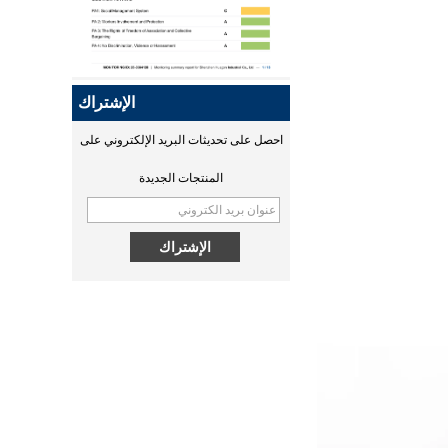
Qi2 هو نسخة مطورة من Qi
ومعيار شحن لاسلكي محسّن جديد
يعتمد على تقنية Magsafe من
Apple. قامت Huagon بتسليم
الإشتراك
منتجاتنا إلى سلطة التصديق التي
احصل على تحديثات البريد الإلكتروني على
بدأت في التصديق. ستصدر شهادة
مصادقة MPP في منتصف شهر
المنتجات الجديدة
سبتمبر.
MPP QI2 15W wireless
ما هو اللاسلكي
charging module - COPY -
يعد الشحن اللاسلكي وسيلة فعالة
1v0h9w
للشحن وتخصصات Huagon في
تخصيص وحدة الشحن اللاسلكي ،
و Huagon هي مورد لتخصيص
الشحن اللاسلكي لأكثر من 10
سنوات.
عقل خارق! قسم البحث والتطوير
في هوغو