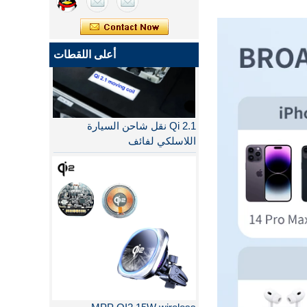
أعلى اللقطات
Qi 2.1 نقل شاحن السيارة
اللاسلكي لفائف
MPP QI2 15W wireless
charging module - COPY -