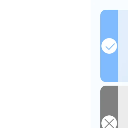
الشحن اللاسلكي لأكثر من 10
سنوات.
QI2.1 15W QI 2.1 نقل الشاحن
اللاسلكي المتحرك لفائف الشاحن
لماذا QI2 أفضل من QI؟
اللاسلكي القابل للإزالة
الفرق بين الشحن السريع PD
والشحن السريع QC
الفرق بين الشحن السريع PD
والشحن السريع QC
Qi2 ، معيار جديد للشحن اللاسلكي ،
قادم！ شرح مفصل لـ MPP
شرح مفصل لـ MPP (ملف تعريف
الطاقة المغناطيسية المغناطيسية)
و Qi2 ، معيار جديد للشحن
25W QI2 الشحن اللاسلكي
اللاسلكي.
الشاحن اللاسلكي - نسخة -
نظرة عامة على مصنع Huagon
JCJW30
SMT
مقدمة موجزة عن مصنع SMT
الخاص بنا. مع ورشة 5000 SMT ،