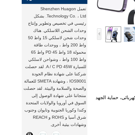
تعمل Shenzhen Huagon
Technology Co. ، Ltd. بشكل
رئيسي في تخصيص وتطوير وإنتاج
وحدات الشحن اللاسلكي. هناك
وحدات شحن لاسلكي 15 واط 50
واط 200 واط ، ووحدات طاقة
محمولة 18 واط PD 45 واط 65
واط 100 واط ، وشواحن لاسلكي
للسيارة A / C PD 45W. لقد حصلت
شركتنا على شهادة نظام الجودة
IOS9001 ، وشهادة SMETA للعمالة
والصحة والسلامة والبيئة. لقد حصلت
منتجاتنا على شهادة الوصول إلى
س كهربائى، حماية الجهد
السوق في أوروبا والولايات المتحدة
وكندا وكوريا الجنوبية وتايوان وجنوب
شرق آسيا و ROHS و REACH
وشهادات بيئية أخرى.