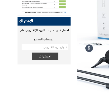
Qi2 هو نسخة مطورة من Qi
ومعيار شحن لاسلكي محسّن جديد
يعتمد على تقنية Magsafe من
Apple. قامت Huagon بتسليم
الإشتراك
منتجاتنا إلى سلطة التصديق التي
احصل على تحديثات البريد الإلكتروني على
بدأت في التصديق. ستصدر شهادة
مصادقة MPP في منتصف شهر
المنتجات الجديدة
سبتمبر.
MPP QI2 15W wireless
عقل خارق! قسم البحث والتطوير
charging module - COPY -
في هوغو
1v0h9w
جهاز التحكم المحمول الدقيق
Spectra MM60 ، وحدة التحكم
المحمولة الدقيقة...
ما هو اللاسلكي
يعد الشحن اللاسلكي وسيلة فعالة
للشحن وتخصصات Huagon في
تخصيص وحدة الشحن اللاسلكي ،
و Huagon هي مورد لتخصيص