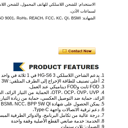
الاستخدام: للشحن اللاسلكي للهاتف المحمول، للشحن الل
لسماعات الأذن،
الشهادة: SMETA، ISO 9001، RoHs، REACH، FCC، KC، QI، BSMI.
1. يدعم الشاحن اللاسلكي HG-S6 3 في 1 ثلاثة في واحد بروتوكولات الشحن السريع PD وQC2.0 وQC3.0 وAFC،
2. أعلى تصنيف للطاقة الإخراج إلى الطرف المتلقي: 15W، 5W، 3W،
3. FOD ثابت وFOD ديناميكي عند العمل،
4. OTP، OCP، OVP، UVP، الحماية م
الزائد، حماية ضد التوصيل العكسي، حماية من زيادة التيار،
5. يمكن الحصول على شهادة KC، FCC، CE، BSMI، NCC، BPP 5W QI،
6. دعم ترقية الاتصالات واجهة Type-C،
7. درجة عالية من تكامل البرنامج، والدوائر الطرفية المبسطة للغاية،
8. الخدمة: خدمة صانعي القطع الأصلية وقفة واحدة
9. الضمان: ثلاث سنوات