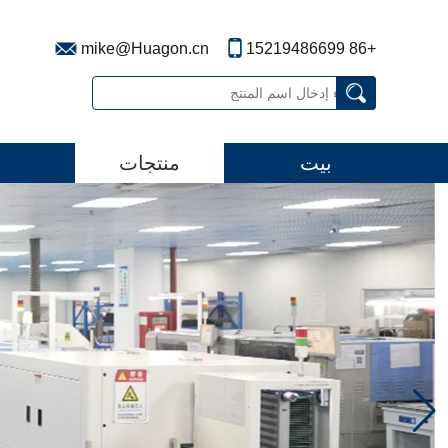
mike@Huagon.cn
+86 15219486699
بيت
منتجات