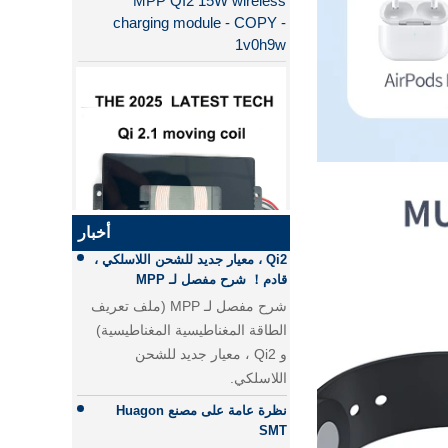
1v0h9w
لماذا QI2 أفضل من QI؟
الفرق بين الشحن السريع PD
والشحن السريع QC
الفرق بين الشحن السريع PD
والشحن السريع QC
Qi2 ، معيار جديد للشحن اللاسلكي ،
أخبار
قادم！ شرح مفصل لـ MPP
QI2.1 15W QI 2.1 نقل الشاحن
شرح مفصل لـ MPP (ملف تعريف
اللاسلكي المتحرك لفائف الشاحن
الطاقة المغناطيسية المغناطيسية)
اللاسلكي القابل للإزالة
و Qi2 ، معيار جديد للشحن
اللاسلكي.
نظرة عامة على مصنع Huagon
SMT
مقدمة موجزة عن مصنع SMT
الخاص بنا. مع ورشة 5000 SMT ،