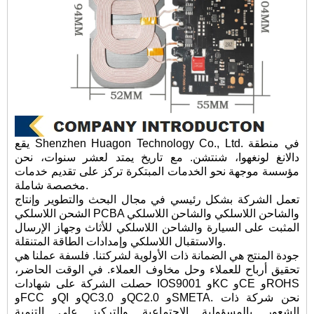
يقع Shenzhen Huagon Technology Co., Ltd. في منطقة
دالانغ لونغهوا، شنتشن. مع تاريخ يمتد لعشر سنوات، نحن
مؤسسة موجهة نحو الخدمات المبتكرة تركز على تقديم خدمات
مخصصة شاملة.
تعمل الشركة بشكل رئيسي في مجال البحث والتطوير وإنتاج
الشحن اللاسلكي PCBA والشاحن اللاسلكي والشاحن اللاسلكي
المثبت على السيارة والشاحن اللاسلكي للأثاث وجهاز الإرسال
والاستقبال اللاسلكي وإمدادات الطاقة المتنقلة.
جودة المنتج هي الضمانة ذات الأولوية لشركتنا. فلسفة عملنا هي
تحقيق أرباح للعملاء وحل مخاوف العملاء. في الوقت الحاضر،
حصلت الشركة على شهادات IOS9001 وKC وCE وROHS
وFCC وQI وQC3.0 وQC2.0 وSMETA. نحن شركة ذات
الشعور بالمسؤولية الاجتماعية والتركيز على التنمية