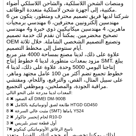
ومنصات الشحن اللاسلكية، والشاحن اللاسلكي أضواء
مكتبية، إلى أجهزة شحن لاسلكية متعددة الوظائف.
شركتنا لديها فريق تصميم محترف ومتطور، يتكون من 6
مهندسين إلكترونيين محترفين، 6 مهندسي برمجيات
ماهرين، 4 مهندسين ميكانيكيين ذوي خبرة و4 مهندسي
تصحيح مخضرمين. يمكننا أن نقدم لك خدمة تصميم
OEM وتصنيع التصميم الشخصي الشاملة. خلال ثلاثة
أيام سنتوصل إلى مخطط التصميم.
علاوة على ذلك، لدينا مصنع بمساحة 4000 متر مربع
مزود بمعدات متطورة. لدينا 4 خطوط إنتاج SMT. يبلغ
إنتاجنا اليومي 5000 وحدة. علاوة على ذلك، لدينا 4
خطوط تجميع تضم أكثر من 100 عامل مجتهد وماهر،
على سبيل المثال، القص، والترقيع، واللحام، ومفتشي
مراقبة الجودة، والمصلحين، وموظفي التجميع.
المعدات لدينا مدرجة على النحو التالي:
4 ✖ آلة الصعود DIMEI DM-900B
8 ✖ طابعة لصق أوتوماتيكية بالكامل HTGD GD450
8 ✖ مثبت عالي السرعة (SMT) ياماها YS24
2 ✖ لحام إنحسر جاكوار R10-D
3 ✖ أول قطعة تستر بليريس
7✖ ناسخ الرقائق الأوتوماتيكي كينكوتو
لذلك، يمكننا تخصيص أي حجم لثنائي الفينيل متعدد