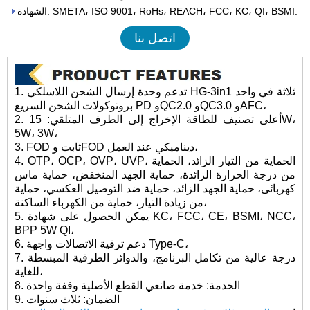
الشهادة: SMETA، ISO 9001، RoHs، REACH، FCC، KC، QI، BSMI.
اتصل بنا
1. تدعم وحدة إرسال الشحن اللاسلكي HG-3in1 ثلاثة في واحد
بروتوكولات الشحن السريع PD وQC2.0 وQC3.0 وAFC،
2. أعلى تصنيف للطاقة الإخراج إلى الطرف المتلقي: 15W،
5W، 3W،
3. FOD ثابت وFOD ديناميكي عند العمل،
4. OTP، OCP، OVP، UVP، الحماية من التيار الزائد، الحماية
من درجة الحرارة الزائدة، حماية الجهد المنخفض، حماية ماس
كهربائى، حماية الجهد الزائد، حماية ضد التوصيل العكسي، حماية
من زيادة التيار، حماية من الكهرباء الساكنة،
5. يمكن الحصول على شهادة KC، FCC، CE، BSMI، NCC،
BPP 5W QI،
6. دعم ترقية الاتصالات واجهة Type-C،
7. درجة عالية من تكامل البرنامج، والدوائر الطرفية المبسطة
للغاية،
8. الخدمة: خدمة صانعي القطع الأصلية وقفة واحدة
9. الضمان: ثلاث سنوات