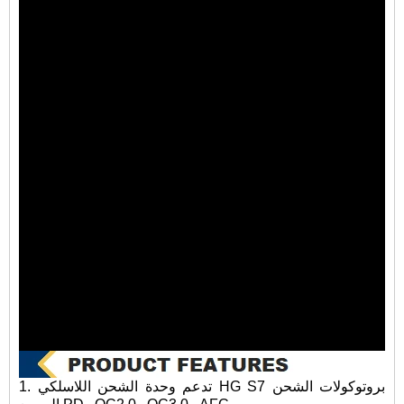
1. تدعم وحدة الشحن اللاسلكي HG S7 بروتوكولات الشحن