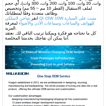
وات، 20 وات، 100 وات، 200 وات، 300 وات)، أي حجم
لملف الاستقبال (القطر 10 مم ~ 55 مم) وتخصيص
وظائف متعددة وفقًا لمتطلباتك.
انقر
شاحن لاسلكي Qi 15W 10W مثبت على السيارة
للهواتف والساعات وسماعات الأذن والأضواء
لمعرفة
المزيد.
كل ما تحتاجه هو فكرة ويمكننا ترتيب الباقي لك. نعتقد
أننا يمكن أن نفاجئك بخدمتنا المخلصة.