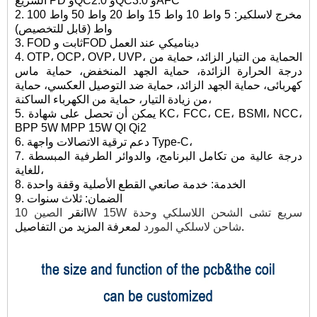
السريع PD وQC2.0 وQC3.0 وAFC
2. مخرج لاسلكي
ر: 5 واط 10 واط 15 واط 20 واط 50 واط 100
واط (قابل للتخصيص)
3. FOD ثابت وFOD ديناميكي عند العمل
4. OTP، OCP، OVP، UVP، الحماية من التيار الزائد، حماية من
درجة الحرارة الزائدة، حماية الجهد المنخفض، حماية ماس
كهربائى، حماية الجهد الزائد، حماية ضد التوصيل العكسي، حماية
من زيادة التيار، حماية من الكهرباء الساكنة،
5. يمكن أن تحصل على شهادة KC، FCC، CE، BSMI، NCC،
BPP 5W MPP 15W QI Qi2
6. دعم ترقية الاتصالات واجهة Type-C،
7. درجة عالية من تكامل البرنامج، والدوائر الطرفية المبسطة
للغاية،
8. الخدمة: خدمة صانعي القطع الأصلية وقفة واحدة
9. الضمان: ثلاث سنوات
انقر
الصين 10W 15W سريع تشى الشحن اللاسلكي وحدة
لمعرفة المزيد من التفاصيل.
شاحن لاسلكي المورد