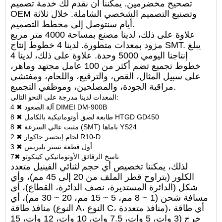
تصحيح مخضرمين. يمكننا أن نقدم لك خدمة تصميم
OEM وتصنيع التصميم الشخصي الشاملة. خلال ثلاثة
أيام سنتوصل إلى مخطط التصميم.
علاوة على ذلك، لدينا مصنع بمساحة 4000 متر مربع
مزود بمعدات متطورة. لدينا 4 خطوط إنتاج SMT. يبلغ
إنتاجنا اليومي 5000 وحدة. علاوة على ذلك، لدينا 4
خطوط تجميع تضم أكثر من 100 عامل مجتهد وماهر،
على سبيل المثال، القص، والترقيع، واللحام، ومفتشي
مراقبة الجودة، والمصلحين، وموظفي التجميع.
المعدات لدينا مدرجة على النحو التالي:
4 ✖ آلة الصعود DIMEI DM-900B
8 ✖ طابعة لصق أوتوماتيكية بالكامل HTGD GD450
8 ✖ مثبت عالي السرعة (SMT) ياماها YS24
2 ✖ لحام إنحسر جاكوار R10-D
3 ✖ أول قطعة تستر بليريس
7✖ ناسخ الرقائق الأوتوماتيكي كينكوتو
لذلك، يمكننا تخصيص أي حجم لثنائي الفينيل متعدد
الكلور (يتراوح قطر الملف من 20 إلى 45 مم)، وأي
شكل (الدائرة المستديرة، نصف الدائرة، القطاع)، أي
مسافة شحن (1 ~ 8 مم، 5 ~ 15 مم، 20 ~ 30 مم)، أي
منافذ طاقة (النوع A، النوع C، منافذ متعددة)، أي طاقة
خرج (3 وات، 5 وات، 7.5 وات، 10 وات، 12 وات، 15