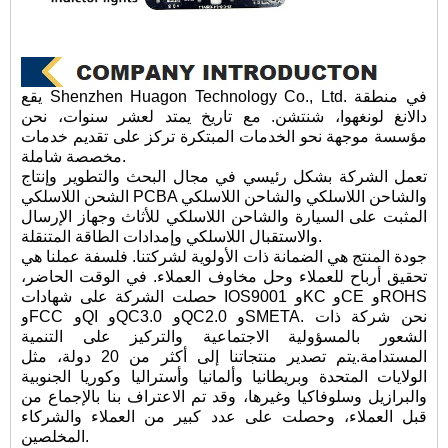
يقع Shenzhen Huagon Technology Co., Ltd. في منطقة
دالانغ لونغهوا، شنتشن. مع تاريخ يمتد لعشر سنوات، نحن
مؤسسة موجهة نحو الخدمات المبتكرة تركز على تقديم خدمات
مخصصة شاملة.
تعمل الشركة بشكل رئيسي في مجال البحث والتطوير وإنتاج
الشحن اللاسلكي PCBA والشاحن اللاسلكي والشاحن اللاسلكي
المثبت على السيارة والشاحن اللاسلكي للأثاث وجهاز الإرسال
والاستقبال اللاسلكي وإمدادات الطاقة المتنقلة.
جودة المنتج هي الضمانة ذات الأولوية لشركتنا. فلسفة عملنا هي
تحقيق أرباح للعملاء وحل مخاوف العملاء. في الوقت الحاضر،
حصلت الشركة على شهادات IOS9001 وKC وCE وROHS
وFCC وQI وQC3.0 وQC2.0 وSMETA. نحن شركة ذات
الشعور بالمسؤولية الاجتماعية والتركيز على التنمية
المستدامة.يتم تصدير منتجاتنا إلى أكثر من 20 دولة، مثل
الولايات المتحدة وبريطانيا وألمانيا وأستراليا وكوريا الجنوبية
والبرازيل وسلوفاكيا وغيرها، وقد تم الاعتراف بنا بالإجماع من
قبل العملاء، وحصلت على عدد كبير من العملاء والشركاء
المخلصين.