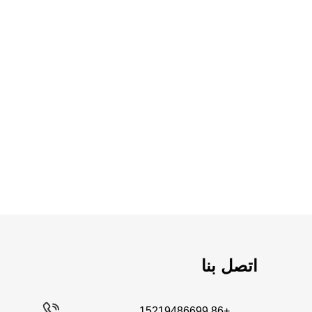
اتصل بنا
+86 15219486699