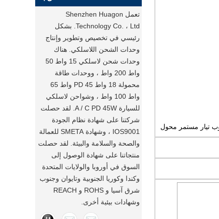
تعمل Shenzhen Huagon
Technology Co. ، Ltd. بشكل
رئيسي في تخصيص وتطوير وإنتاج
وحدات الشحن اللاسلكي. هناك
وحدات شحن لاسلكي 15 واط 50
واط 200 واط ، ووحدات طاقة
محمولة 18 واط PD 45 واط 65
واط 100 واط ، وشواحن لاسلكي
للسيارة A / C PD 45W. لقد حصلت
شركتنا على شهادة نظام الجودة
IOS9001 ، وشهادة SMETA للعمالة
والصحة والسلامة والبيئة. لقد حصلت
منتجاتنا على شهادة الوصول إلى
السوق في أوروبا والولايات المتحدة
وكندا وكوريا الجنوبية وتايوان وجنوب
شرق آسيا و ROHS و REACH
وشهادات بيئية أخرى.