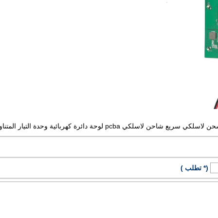
(* تطلب )