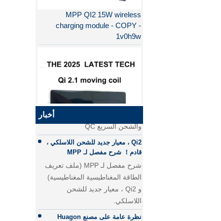
MPP QI2 15W wireless
charging module - COPY -
1v0h9w
لماذا QI2 أفضل من QI؟
الفرق بين الشحن السريع PD
والشحن السريع QC
الفرق بين الشحن السريع PD
أخبار
والشحن السريع QC
Qi2 ، معيار جديد للشحن اللاسلكي ،
قادم！ شرح مفصل لـ MPP
QI2.1 15W QI 2.1 نقل الشاحن
شرح مفصل لـ MPP (ملف تعريف
اللاسلكي المتحرك لفائف الشاحن
الطاقة المغناطيسية المغناطيسية)
اللاسلكي القابل للإزالة
و Qi2 ، معيار جديد للشحن
اللاسلكي.
نظرة عامة على مصنع Huagon
SMT