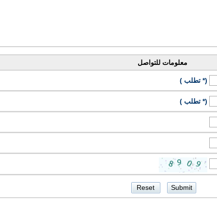
معلومات للتواصل
(* تطلب )
(* تطلب )