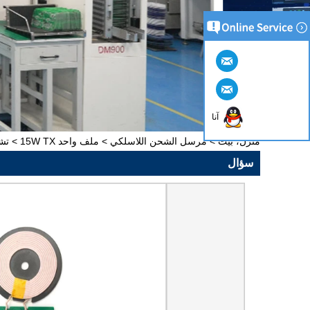
آنا
منزل، بيت
>
مرسل الشحن اللاسلكي
>
ملف واحد 15W TX
>
تشى EPP 12 فولت 24 فولت 36 فولت شحن لاسلكي سريع شا
سؤال