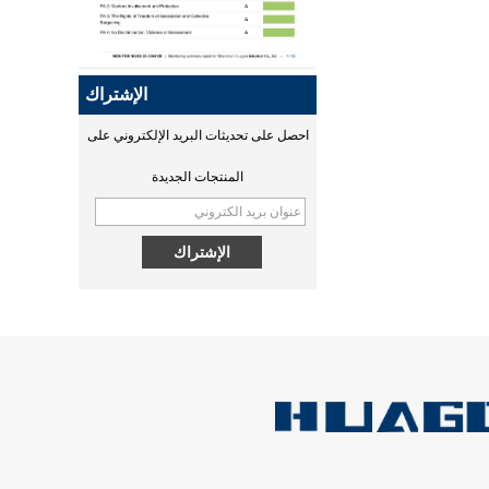
تقدمت بطلب للحصول على شهادة
QI2!
Qi2 هو نسخة مطورة من Qi
ومعيار شحن لاسلكي محسّن جديد
الإشتراك
يعتمد على تقنية Magsafe من
Apple. قامت Huagon بتسليم
احصل على تحديثات البريد الإلكتروني على
منتجاتنا إلى سلطة التصديق التي
المنتجات الجديدة
بدأت في التصديق. ستصدر شهادة
مصادقة MPP في منتصف شهر
سبتمبر.
MPP QI2 15W wireless
ما هو اللاسلكي
charging module - COPY -
يعد الشحن اللاسلكي وسيلة فعالة
1v0h9w
للشحن وتخصصات Huagon في
تخصيص وحدة الشحن اللاسلكي ،
و Huagon هي مورد لتخصيص
الشحن اللاسلكي لأكثر من 10
سنوات.
عقل خارق! قسم البحث والتطوير