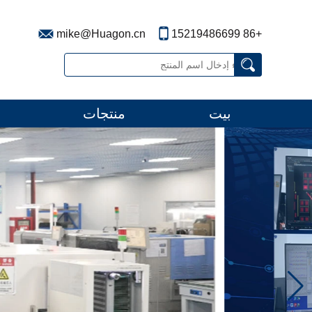
mike@Huagon.cn
+86 15219486699
بيت
منتجات