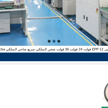
حن لاسلكي pcba لوحة دائرة كهربائية وحدة التيار المتناوب تيار مستمر محول