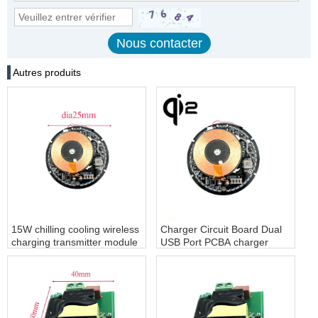
Autres produits
15W chilling cooling wireless
Charger Circuit Board Dual
charging transmitter module
USB Port PCBA charger
fast charging wireless
board Type-C PD USB
charging - COPY - rwf8mm
charger PCB Manufacturer
for car charger apapter
PCBA - COPY - tjdger