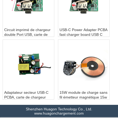
Circuit imprimé de chargeur
USB-C Power Adapter PCBA
double Port USB, carte de
fast charger board USB C
chargeur PCBA type-c PD,
port socket USB charger for
fabricant de PCB pour
car electric circuit boards
chargeur de voiture, apapter
pcb manufacturer - COPY -
PCBA
pd288h
Adaptateur secteur USB-C
15W module de charge sans
PCBA, carte de chargeur
fil émetteur magnétique 15w
rapide, prise de port USB C,
rapide qi 2 module de
chargeur USB pour circuits
chargeur sans fil
Shenzhen Huagon Technology Co., Ltd.
imprimés électriques de
personnalisation
www.huagonchargement.com
voiture, fabricant de pcb