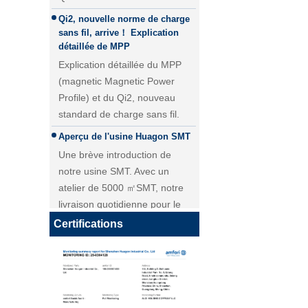
sans fil, arrive！ Explication
détaillée de MPP
Explication détaillée du MPP
(magnetic Magnetic Power
Profile) et du Qi2, nouveau
standard de charge sans fil.
Aperçu de l'usine Huagon SMT
Une brève introduction de
Module de charge sans fil 25W
notre usine SMT. Avec un
QI2 Chargeur sans fil - Copie -
atelier de 5000 ㎡SMT, notre
JCJW30
livraison quotidienne pour le
module PCBA atteint plus de 40
000 pièces.
Certifications
Personnalisation du module de
charge sans fil Huagon solution
de charge sans fil unique
Personnalisation du module de
charge sans fil Huagon solution