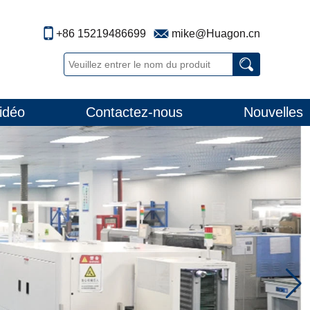
+86 15219486699
mike@Huagon.cn
idéo
Contactez-nous
Nouvelles