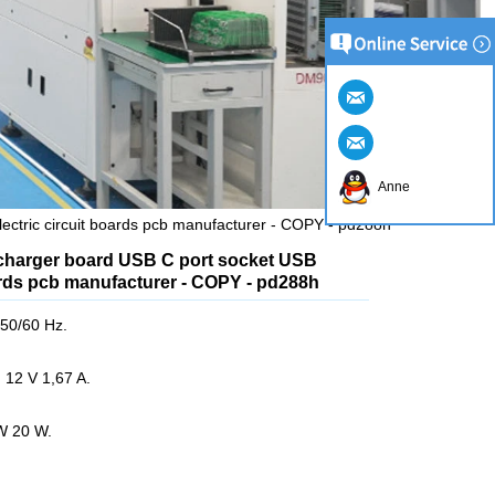
Anne
ectric circuit boards pcb manufacturer - COPY - pd288h
charger board USB C port socket USB
oards pcb manufacturer - COPY - pd288h
 50/60 Hz.
, 12 V 1,67 A.
W 20 W.