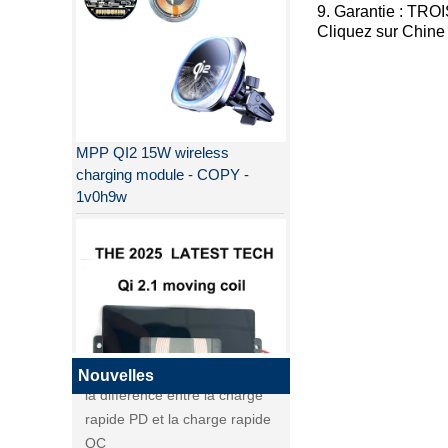
9. Garantie : TRO
Cliquez sur
Chine 
MPP QI2 15W wireless
charging module - COPY -
1v0h9w
Pourquoi QI2 est meilleur que
QI ?
la différence entre la charge
rapide PD et la charge rapide
QC
la différence entre la charge
Nouvelles
rapide PD et la charge rapide
QI2
QC
Qi2, nouvelle norme de charge