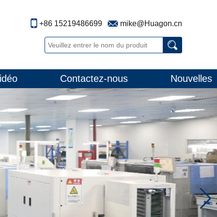
+86 15219486699
mike@Huagon.cn
idéo
Contactez-nous
Nouvelles