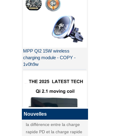
MPP QI2 15W wireless
charging module - COPY -
1v0h9w
Pourquoi QI2 est meilleur que
QI ?
la différence entre la charge
rapide PD et la charge rapide
QC
Nouvelles
la différence entre la charge
rapide PD et la charge rapide
QI2
QC