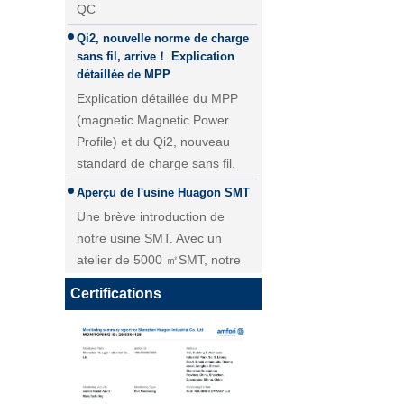
Qi2, nouvelle norme de charge
sans fil, arrive！ Explication
détaillée de MPP
Explication détaillée du MPP
(magnetic Magnetic Power
Profile) et du Qi2, nouveau
standard de charge sans fil.
Aperçu de l'usine Huagon SMT
Une brève introduction de
Module de charge sans fil 25W
notre usine SMT. Avec un
QI2 Chargeur sans fil - Copie -
atelier de 5000 ㎡SMT, notre
JCJW30
livraison quotidienne pour le
module PCBA atteint plus de 40
Certifications
000 pièces.
Personnalisation du module de
charge sans fil Huagon solution
de charge sans fil unique
Personnalisation du module de