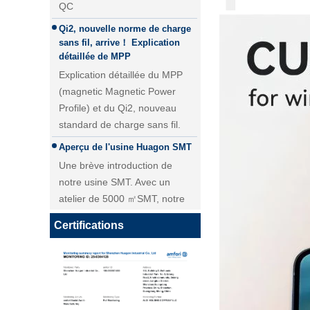
Qi2, nouvelle norme de charge
sans fil, arrive！ Explication
détaillée de MPP
Explication détaillée du MPP
(magnetic Magnetic Power
Profile) et du Qi2, nouveau
standard de charge sans fil.
Aperçu de l'usine Huagon SMT
Une brève introduction de
Module de charge sans fil 25W
notre usine SMT. Avec un
QI2 Chargeur sans fil - Copie -
atelier de 5000 ㎡SMT, notre
JCJW30
livraison quotidienne pour le
module PCBA atteint plus de 40
Certifications
000 pièces.
Personnalisation du module de
charge sans fil Huagon solution
de charge sans fil unique
Personnalisation du module de