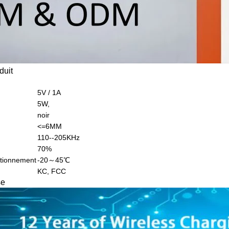
duit
5V / 1A
5W,
noir
<=6MM
110--205KHz
70%
ctionnement
-20～45℃
KC, FCC
se