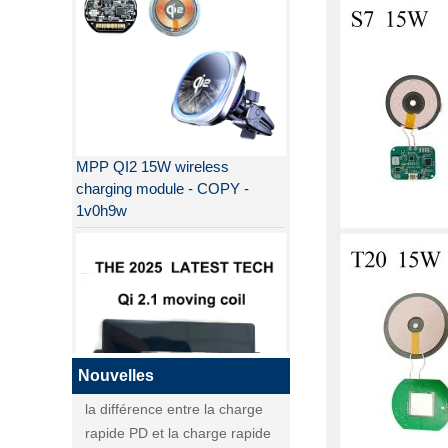
MPP QI2 15W wireless
charging module - COPY -
1v0h9w
Pourquoi QI2 est meilleur que
QI ?
la différence entre la charge
rapide PD et la charge rapide
QC
Nouvelles
la différence entre la charge
rapide PD et la charge rapide
QI2
QC