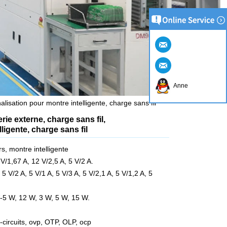
Anne
lisation pour montre intelligente, charge sans fil
rie externe, charge sans fil,
ligente, charge sans fil
rs, montre intelligente
 V/1,67 A, 12 V/2,5 A, 5 V/2 A.
 5 V/2 A, 5 V/1 A, 5 V/3 A, 5 V/2,1 A, 5 V/1,2 A, 5
-5 W, 12 W, 3 W, 5 W, 15 W.
s-circuits, ovp, OTP, OLP, ocp