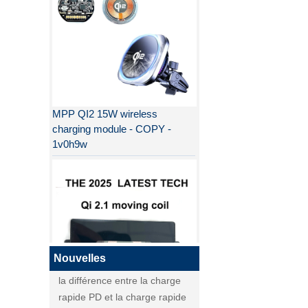
MPP QI2 15W wireless
charging module - COPY -
1v0h9w
Pourquoi QI2 est meilleur que
QI ?
la différence entre la charge
rapide PD et la charge rapide
QC
Nouvelles
la différence entre la charge
rapide PD et la charge rapide
QI2
QC