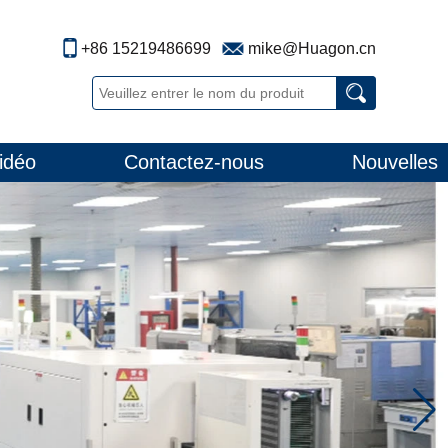
+86 15219486699
mike@Huagon.cn
idéo
Contactez-nous
Nouvelles