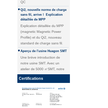
Qi2, nouvelle norme de charge
sans fil, arrive！ Explication
détaillée de MPP
Explication détaillée du MPP
(magnetic Magnetic Power
Profile) et du Qi2, nouveau
standard de charge sans fil.
Aperçu de l'usine Huagon SMT
Une brève introduction de
Module de charge sans fil 25W
notre usine SMT. Avec un
QI2 Chargeur sans fil - Copie -
atelier de 5000 ㎡SMT, notre
JCJW30
livraison quotidienne pour le
module PCBA atteint plus de 40
Certifications
000 pièces.
Personnalisation du module de
charge sans fil Huagon solution
de charge sans fil unique
Personnalisation du module de