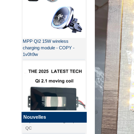
MPP QI2 15W wireless
charging module - COPY -
1v0h9w
Pourquoi QI2 est meilleur que
QI ?
la différence entre la charge
rapide PD et la charge rapide
QC
la différence entre la charge
rapide PD et la charge rapide
QI2
QC
Nouvelles
Qi2, nouvelle norme de charge
sans fil, arrive！ Explication