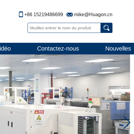
+86 15219486699
mike@Huagon.cn
idéo
Contactez-nous
Nouvelles