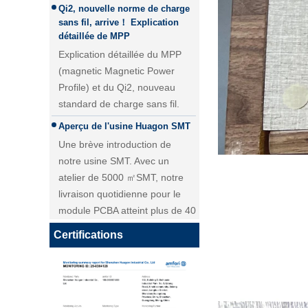
détaillée de MPP
Explication détaillée du MPP
(magnetic Magnetic Power
Profile) et du Qi2, nouveau
standard de charge sans fil.
Aperçu de l'usine Huagon SMT
Une brève introduction de
Module de charge sans fil 25W
notre usine SMT. Avec un
QI2 Chargeur sans fil - Copie -
atelier de 5000 ㎡SMT, notre
JCJW30
livraison quotidienne pour le
module PCBA atteint plus de 40
000 pièces.
Personnalisation du module de
charge sans fil Huagon solution
Certifications
de charge sans fil unique
Personnalisation du module de
charge sans fil Huagon solution
de charge sans fil unique et