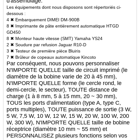
d'assemblage.
Les équipements dont nous disposons sont répertoriés ci-
dessous :
4 ✖ Embarquement DIMEI DM-900B
8 ✖ Imprimante de pâte entièrement automatique HTGD
GD450
8 ✖ Monteur haute vitesse (SMT) Yamaha YS24
2 ✖ Soudure par refusion Jaguar R10-D
3 ✖ Testeur de première pièce Bluiris
7 ✖ Brûleur de copeaux automatique Kincoto
Par conséquent, nous pouvons personnaliser
N'IMPORTE QUELLE taille de circuit imprimé (le
diamètre de la bobine varie de 20 à 45 mm),
N'IMPORTE QUELLE forme (le cercle rond, le
demi-cercle, le secteur), TOUTE distance de
charge (1 à 8 mm, 5 à 15 mm, 20 ~ 30 mm),
TOUS les ports d'alimentation (type A, type C,
ports multiples), TOUTE puissance de sortie (3 W,
5 W, 7,5 W, 10 W, 12 W, 15 W, 20 W, 100 W, 200
W, 300 W), N'IMPORTE QUELLE taille de bobine
réceptrice (diamètre 10 mm ~ 55 mm) et
PERSONNALISEZ plusieurs fonctions selon vos