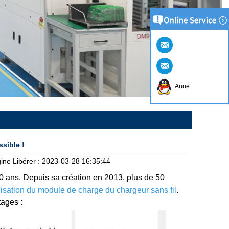
Anne
sible !
ine
Libérer :
2023-03-28 16:35:44
0 ans. Depuis sa création en 2013, plus de 50
isation du module de charge du chargeur sans fil
.
tages :