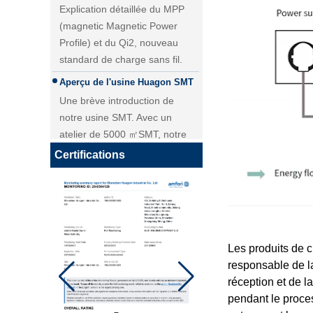
(magnetic Magnetic Power
Profile) et du Qi2, nouveau
standard de charge sans fil.
Aperçu de l'usine Huagon SMT
Une brève introduction de
Module de charge sans fil 25W
notre usine SMT. Avec un
QI2 Chargeur sans fil - Copie -
atelier de 5000 ㎡SMT, notre
JCJW30
livraison quotidienne pour le
module PCBA atteint plus de 40
Certifications
000 pièces.
Personnalisation du module de
charge sans fil Huagon solution
de charge sans fil unique
Personnalisation du module de
Les produits de c
charge sans fil Huagon solution
responsable de la
de charge sans fil unique et
réception et de l
explication détaillée
Qi 2.1 Charger de voiture sans
pendant le proces
fil de bobine mobile
Huagon, nous sommes prêts