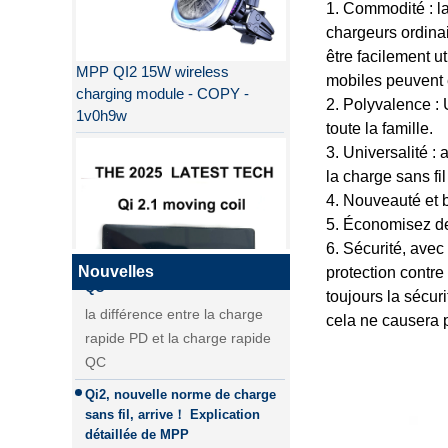
1. Commodité : la
chargeurs ordinai
MPP QI2 15W wireless
être facilement u
charging module - COPY -
mobiles peuvent ê
1v0h9w
2. Polyvalence : 
toute la famille.
3. Universalité :
Pourquoi QI2 est meilleur que
la charge sans fil
QI ?
4. Nouveauté et b
la différence entre la charge
5. Économisez de 
rapide PD et la charge rapide
6. Sécurité, avec 
QC
Nouvelles
protection contre 
la différence entre la charge
toujours la sécur
rapide PD et la charge rapide
cela ne causera 
QI2
QC
Qi2, nouvelle norme de charge
sans fil, arrive！ Explication
détaillée de MPP
Explication détaillée du MPP