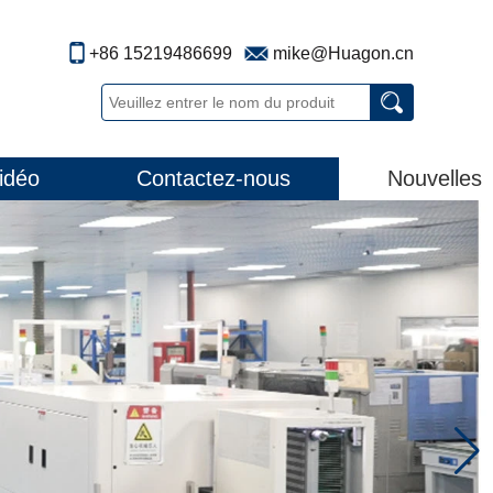
+86 15219486699
mike@Huagon.cn
idéo
Contactez-nous
Nouvelles