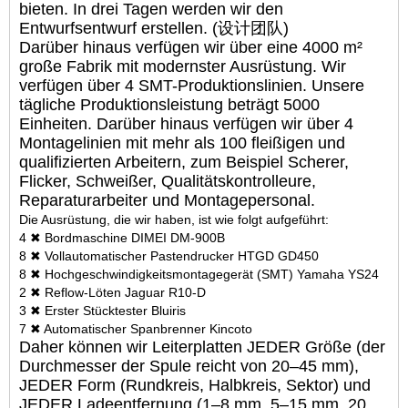
bieten. In drei Tagen werden wir den
Entwurfsentwurf erstellen. (设计团队)
Darüber hinaus verfügen wir über eine 4000 m²
große Fabrik mit modernster Ausrüstung. Wir
verfügen über 4 SMT-Produktionslinien. Unsere
tägliche Produktionsleistung beträgt 5000
Einheiten. Darüber hinaus verfügen wir über 4
Montagelinien mit mehr als 100 fleißigen und
qualifizierten Arbeitern, zum Beispiel Scherer,
Flicker, Schweißer, Qualitätskontrolleure,
Reparaturarbeiter und Montagepersonal.
Die Ausrüstung, die wir haben, ist wie folgt aufgeführt:
4 ✖ Bordmaschine DIMEI DM-900B
8 ✖ Vollautomatischer Pastendrucker HTGD GD450
8 ✖ Hochgeschwindigkeitsmontagegerät (SMT) Yamaha YS24
2 ✖ Reflow-Löten Jaguar R10-D
3 ✖ Erster Stücktester Bluiris
7 ✖ Automatischer Spanbrenner Kincoto
Daher können wir Leiterplatten JEDER Größe (der
Durchmesser der Spule reicht von 20–45 mm),
JEDER Form (Rundkreis, Halbkreis, Sektor) und
JEDER Ladeentfernung (1–8 mm, 5–15 mm, 20