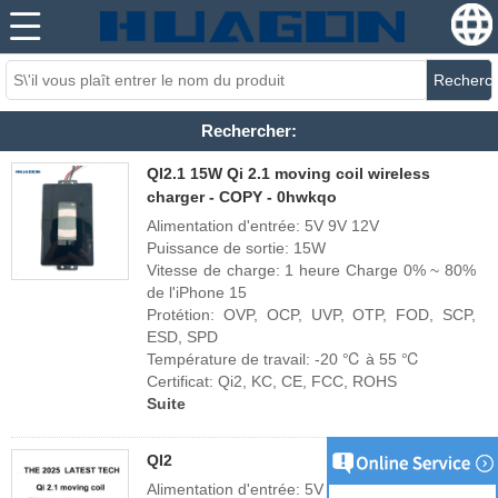
Recherc
Rechercher:
QI2.1 15W Qi 2.1 moving coil wireless
charger - COPY - 0hwkqo
Alimentation d'entrée: 5V 9V 12V
Puissance de sortie: 15W
Vitesse de charge: 1 heure Charge 0% ~ 80%
de l'iPhone 15
Protétion: OVP, OCP, UVP, OTP, FOD, SCP,
ESD, SPD
Température de travail: -20 ℃ à 55 ℃
Certificat: Qi2, KC, CE, FCC, ROHS
Suite
QI2
Alimentation d'entrée: 5V 9V 12V