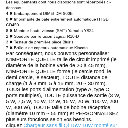
Les équipements dont nous disposons sont répertoriés ci-
dessous :
4 ✖ Embarquement DIMEI DM-900B
8 ✖ Imprimante de pâte entièrement automatique HTGD
GD450
8 ✖ Monteur haute vitesse (SMT) Yamaha YS24
2 ✖ Soudure par refusion Jaguar R10-D
3 ✖ Testeur de première pièce Bluiris
7 ✖ Brûleur de copeaux automatique Kincoto
Par conséquent, nous pouvons personnaliser
N'IMPORTE QUELLE taille de circuit imprimé (le
diamètre de la bobine varie de 20 à 45 mm),
N'IMPORTE QUELLE forme (le cercle rond, le
demi-cercle, le secteur), TOUTE distance de
charge (1 à 8 mm, 5 à 15 mm, 20 ~ 30 mm),
TOUS les ports d'alimentation (type A, type C,
ports multiples), TOUTE puissance de sortie (3 W,
5 W, 7,5 W, 10 W, 12 W, 15 W, 20 W, 100 W, 200
W, 300 W), TOUTE taille de bobine réceptrice
(diamètre 10 mm ~ 55 mm) et PERSONNALISEZ
plusieurs fonctions selon vos besoins.
cliquez
Chargeur sans fil Qi 15W 10W monté sur