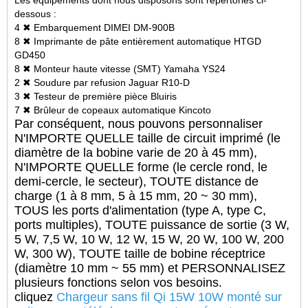
Les équipements dont nous disposons sont répertoriés ci-
dessous :
4 ✖ Embarquement DIMEI DM-900B
8 ✖ Imprimante de pâte entièrement automatique HTGD
GD450
8 ✖ Monteur haute vitesse (SMT) Yamaha YS24
2 ✖ Soudure par refusion Jaguar R10-D
3 ✖ Testeur de première pièce Bluiris
7 ✖ Brûleur de copeaux automatique Kincoto
Par conséquent, nous pouvons personnaliser
N'IMPORTE QUELLE taille de circuit imprimé (le
diamètre de la bobine varie de 20 à 45 mm),
N'IMPORTE QUELLE forme (le cercle rond, le
demi-cercle, le secteur), TOUTE distance de
charge (1 à 8 mm, 5 à 15 mm, 20 ~ 30 mm),
TOUS les ports d'alimentation (type A, type C,
ports multiples), TOUTE puissance de sortie (3 W,
5 W, 7,5 W, 10 W, 12 W, 15 W, 20 W, 100 W, 200
W, 300 W), TOUTE taille de bobine réceptrice
(diamètre 10 mm ~ 55 mm) et PERSONNALISEZ
plusieurs fonctions selon vos besoins.
cliquez
Chargeur sans fil Qi 15W 10W monté sur